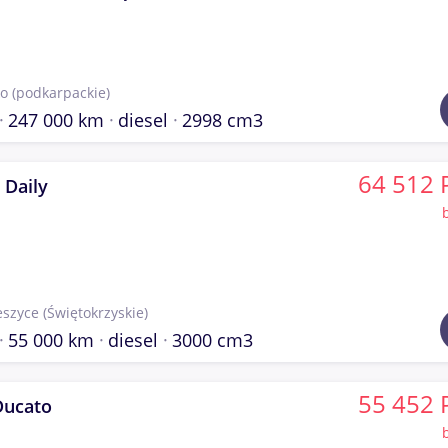
ko
(podkarpackie)
247 000 km
diesel
2998 cm3
64 512 
 Daily
eszyce
(Świętokrzyskie)
55 000 km
diesel
3000 cm3
55 452 
Ducato