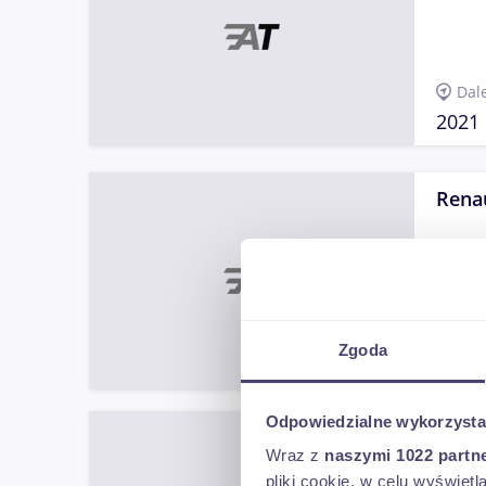
Dal
2021
Rena
Dęb
Zgoda
2019
Odpowiedzialne wykorzysta
Ford 
Wraz z
naszymi 1022 partn
pliki cookie, w celu wyświet