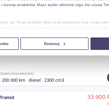
 rozwoju produktów. Masz wybór odnośnie tego, kto używa Twoi
czno
(Łódzkie)
 tego, jak Twoje osobiste dane są przetwarzane oraz ustaw wła
176 000 km
diesel
2400 cm3
plików cookie możesz zmienić lub wycofać swoją zgodę w dowolne
do spersonalizowania treści i reklam, aby oferować funkcje sp
57 000 
Ducato
ookie
Dostosuj
ormacje o tym, jak korzystasz z naszej witryny, udostępniamy p
cato Seria 6 skrzynia 4,2x2,1
Partnerzy mogą połączyć te informacje z innymi danymi otrzym
nia z ich usług.
szawa
(mazowieckie)
200 000 km
diesel
2300 cm3
33 900 
Transit