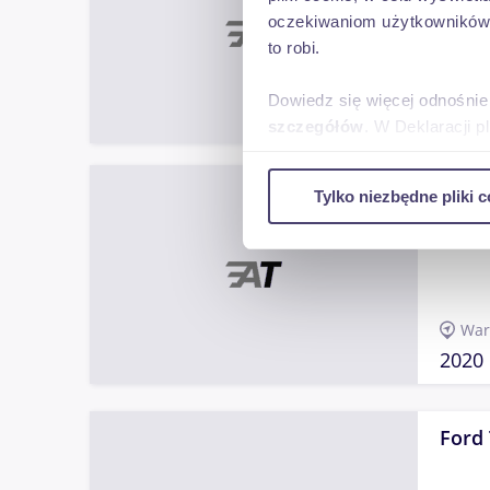
oczekiwaniom użytkowników i
to robi.
Opo
Dowiedz się więcej odnośnie
2010
szczegółów
. W Deklaracji 
Wykorzystujemy pliki cookie 
Fiat 
Tylko niezbędne pliki c
ruch w naszej witrynie. Inf
Fiat Du
reklamowym i analitycznym. 
uzyskanymi podczas korzysta
War
2020
Ford 