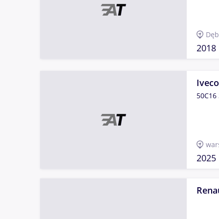
Dęb
2018
Iveco
50C16 
war
2025
Rena