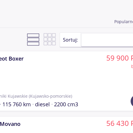
Popularn
Sortuj:
59 900 
eot Boxer
niki Kujawskie
(Kujawsko-pomorskie)
115 760 km
diesel
2200 cm3
56 430 
 Movano