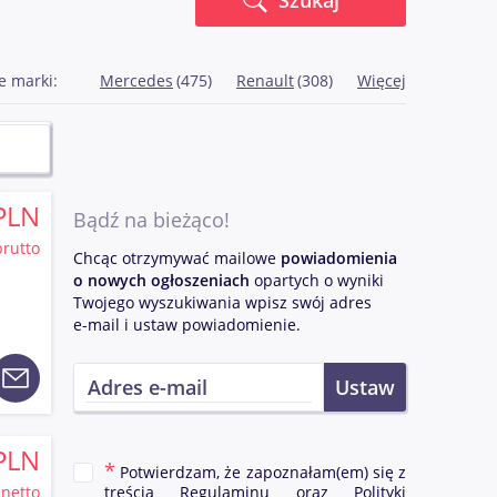
Szukaj
e marki:
Mercedes
(475)
Renault
(308)
Więcej
PLN
Bądź na bieżąco!
brutto
Chcąc otrzymywać mailowe
powiadomienia
o nowych ogłoszeniach
opartych o wyniki
Twojego wyszukiwania wpisz swój adres
e-mail i ustaw powiadomienie.
PLN
Potwierdzam, że zapoznałam(em) się z
netto
treścią
Regulaminu
oraz
Polityki