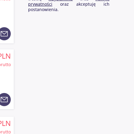
prywatności
oraz akceptuję ich
postanowienia.
PLN
brutto
PLN
brutto