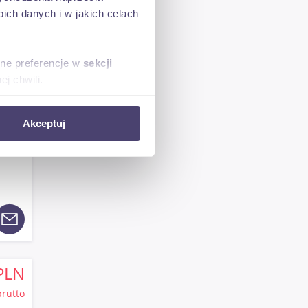
ch danych i w jakich celach
sne preferencje w
sekcji
j chwili.
ołecznościowe i analizować
PLN
Akceptuj
artnerom społecznościowym,
brutto
anymi od Ciebie lub
PLN
brutto