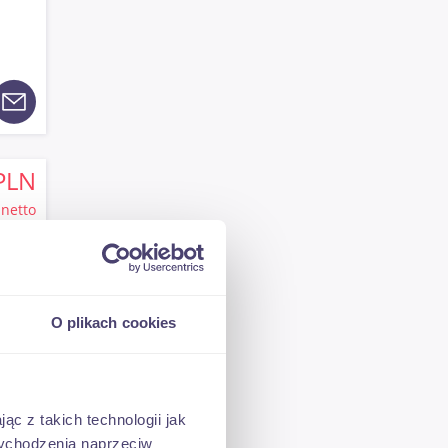
PLN
netto
O plikach cookies
PLN
ąc z takich technologii jak
brutto
 wychodzenia naprzeciw