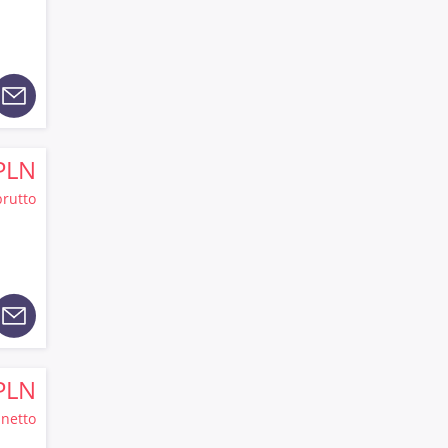
PLN
brutto
PLN
netto