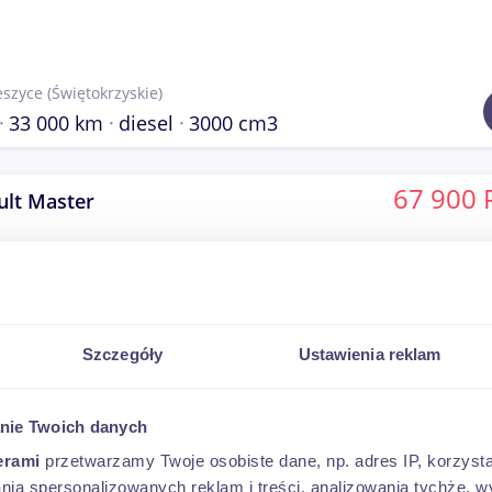
eszyce
(Świętokrzyskie)
33 000 km
diesel
3000 cm3
67 900 
ult Master
ica
(Podkarpackie)
Szczegóły
Ustawienia reklam
146 000 km
diesel
2300 cm3
nie Twoich danych
35 900 
Transit
erami
przetwarzamy Twoje osobiste dane, np. adres IP, korzystaj
lania spersonalizowanych reklam i treści, analizowania tychże,