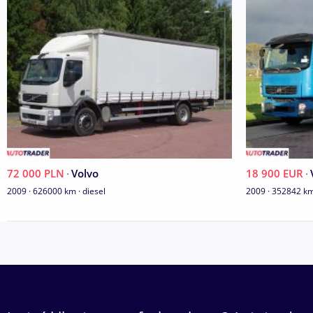
72 000 PLN
·
Volvo
18 900 EUR
·
2009 · 626000 km · diesel
2009 · 352842 km