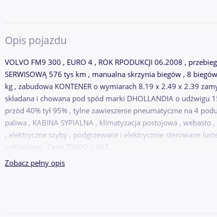
Opis pojazdu
VOLVO FM9 300 , EURO 4 , ROK RPODUKCJI 06.2008 , prze
SERWISOWĄ 576 tys km , manualna skrzynia biegów , 8 biegó
kg , zabudowa KONTENER o wymiarach 8.19 x 2.49 x 2.39 zam
składana i chowana pod spód marki DHOLLANDIA o udżwigu 150
przód 40% tył 95% , tylne zawieszenie pneumatyczne na 4 podu
paliwa , KABINA SYPIALNA , klimatyzacja postojowa , webasto
, elektryczne szyby , podgrzewane i elektrycznie sterowane lust
pokładowy . Cena 75000 + VAT
Zobacz pełny opis