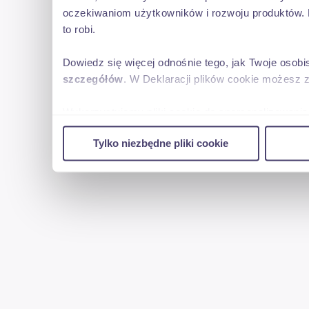
oczekiwaniom użytkowników i rozwoju produktów. 
to robi.
Dowiedz się więcej odnośnie tego, jak Twoje osob
szczegółów
. W Deklaracji plików cookie możesz 
Wykorzystujemy pliki cookie do spersonalizowania 
w naszej witrynie. Informacje o tym, jak korzyst
Tylko niezbędne pliki cookie
reklamowym i analitycznym. Partnerzy mogą połąc
uzyskanymi podczas korzystania z ich usług.