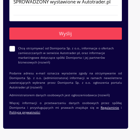
Chcę otrzymywać od Domiporta Sp. z o.o., informacje o ofertach
zamieszczanych w serwisie Autotrader.pl, oraz informacje
marketingowe dotyczące spółki Domiporta i jej partnerów
biznesowych
(rozwiń)
Podanie adresu e-mail oznacza wyrażenie zgody na otrzymywanie od
Domiporta Sp. z o.o. (administratora) informacji w ramach newslettera
zawierających wybrane przez Domiporta Sp. z o.o. ogłoszenia portalu
Autotrader.pl
(rozwiń)
Administratorem danych osobowych jest ogłoszeniodawca
(rozwiń)
Więcej informacji o przetwarzaniu danych osobowych przez spółkę
Domiporta i przysługujących mi prawach znajduje się w
Regulaminie
i
Polityce prywatności