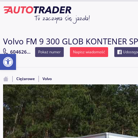
Volvo FM 9 300 GLOB KONTENER 
604626...
Pokaż numer
Napisz wiadomość
Udostępn
Otwórz pasek narzędzi
Ciężarowe
Volvo