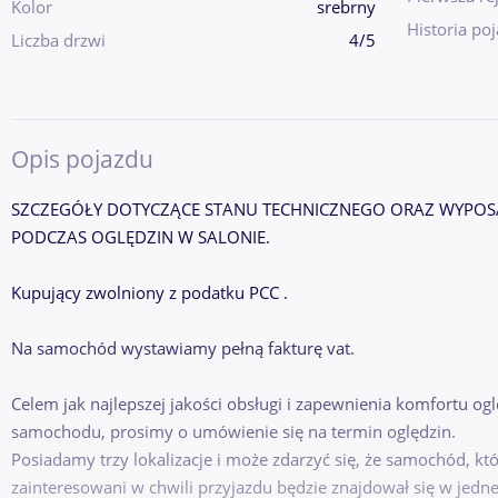
Kolor
srebrny
Historia po
Liczba drzwi
4/5
Opis pojazdu
SZCZEGÓŁY DOTYCZĄCE STANU TECHNICZNEGO ORAZ WYPOSA
PODCZAS OGLĘDZIN W SALONIE.
Kupujący zwolniony z podatku PCC .
Na samochód wystawiamy pełną fakturę vat.
Celem jak najlepszej jakości obsługi i zapewnienia komfortu o
samochodu, prosimy o umówienie się na termin oględzin.
Posiadamy trzy lokalizacje i może zdarzyć się, że samochód, kt
zainteresowani w chwili przyjazdu będzie znajdował się w jednej