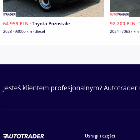
64 959 PLN
·
Toyota Pozostałe
92 200 PLN
·
2023 · 93000 km · diesel
2024 · 70637 km ·
Jesteś klientem profesjonalnym? Autotrader 
Usługi i części