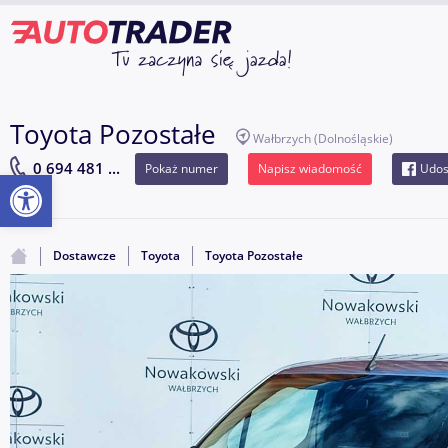
Toyota Pozostałe
Wałbrzych
(Dolnośląskie)
0 694 481 ...
Pokaż numer
Napisz wiadomość
Udos
Otwórz pasek narzędzi
Dostawcze
Toyota
Toyota Pozostałe