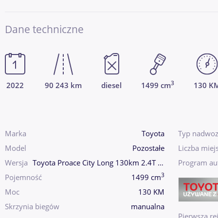
Dane techniczne
3
2022
90 243 km
diesel
1499 cm
130 K
Marka
Toyota
Typ nadwoz
Model
Pozostałe
Liczba miej
Wersja
Toyota Proace City Long 130km 2.4T + Czujniki parkowania
Program au
3
Pojemność
1499 cm
Moc
130 KM
Skrzynia biegów
manualna
Pierwsza rej