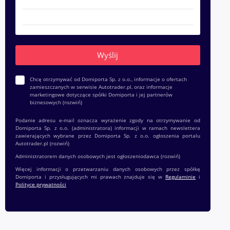
Chcę otrzymywać od Domiporta Sp. z o.o., informacje o ofertach
zamieszczanych w serwisie Autotrader.pl, oraz informacje
marketingowe dotyczące spółki Domiporta i jej partnerów
biznesowych
(rozwiń)
Podanie adresu e-mail oznacza wyrażenie zgody na otrzymywanie od
Domiporta Sp. z o.o. (administratora) informacji w ramach newslettera
zawierających wybrane przez Domiporta Sp. z o.o. ogłoszenia portalu
Autotrader.pl
(rozwiń)
Administratorem danych osobowych jest ogłoszeniodawca
(rozwiń)
Więcej informacji o przetwarzaniu danych osobowych przez spółkę
Domiporta i przysługujących mi prawach znajduje się w
Regulaminie
i
Polityce prywatności