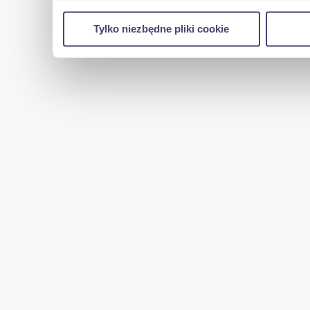
w naszej witrynie. Informacje o tym, jak korzyst
Tylko niezbędne pliki cookie
reklamowym i analitycznym. Partnerzy mogą połąc
uzyskanymi podczas korzystania z ich usług.