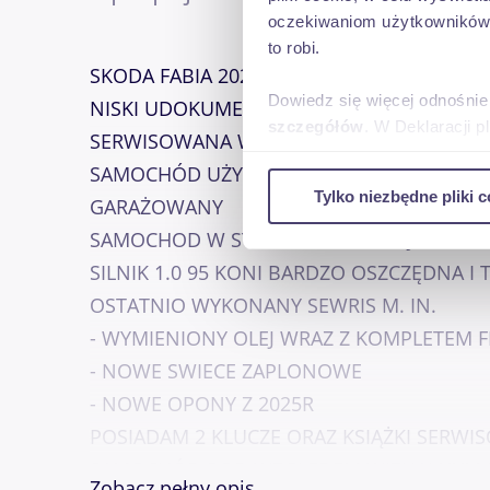
oczekiwaniom użytkowników i
to robi.
SKODA FABIA 2021R AMBITION SALON POL
Dowiedz się więcej odnośnie
NISKI UDOKUMENTOWANY PRZEBEIG
szczegółów
. W Deklaracji 
SERWISOWANA W ASO
SAMOCHÓD UŻYTKOWANY PRYWATNIE (NI
Wykorzystujemy pliki cookie 
Tylko niezbędne pliki c
GARAŻOWANY
ruch w naszej witrynie. Inf
reklamowym i analitycznym. 
SAMOCHOD W STANIE IDEALNYM, JAK NO
uzyskanymi podczas korzysta
SILNIK 1.0 95 KONI BARDZO OSZCZĘDNA I
OSTATNIO WYKONANY SEWRIS M. IN.
- WYMIENIONY OLEJ WRAZ Z KOMPLETEM 
- NOWE SWIECE ZAPLONOWE
- NOWE OPONY Z 2025R
POSIADAM 2 KLUCZE ORAZ KSIĄŻKI SERWI
SAMOCHÓD POD WZGLĘDEM WIZUALNYM JA
Zobacz pełny opis