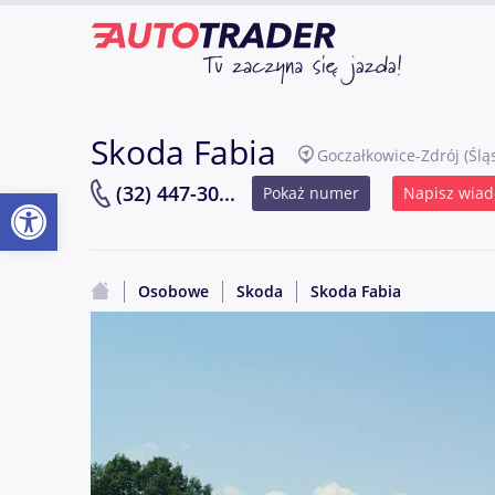
Skoda Fabia
Goczałkowice-Zdrój
(Ślą
Otwórz pasek narzędzi
(32) 447-30...
Pokaż numer
Napisz wia
Osobowe
Skoda
Skoda Fabia