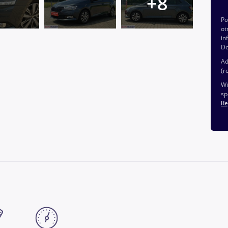
P
ot
in
Do
Ad
(r
Wi
sp
Re