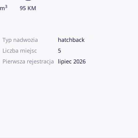
3
cm
95 KM
Typ nadwozia
hatchback
Liczba miejsc
5
Pierwsza rejestracja
lipiec 2026