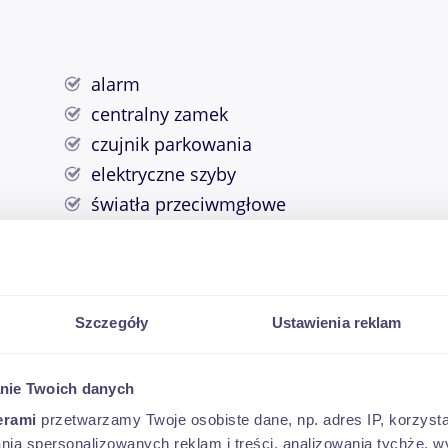
alarm
centralny zamek
czujnik parkowania
elektryczne szyby
światła przeciwmgłowe
ISOFIX
światła LED
radio z CD
Szczegóły
Ustawienia reklam
nie Twoich danych
erami
przetwarzamy Twoje osobiste dane, np. adres IP, korzystaj
lania spersonalizowanych reklam i treści, analizowania tychże,