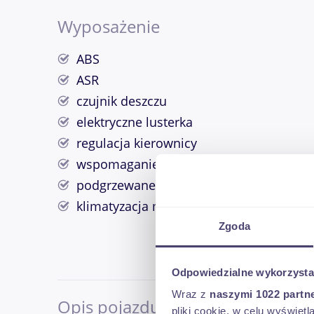
Wyposażenie
ABS
ASR
czujnik deszczu
elektryczne lusterka
regulacja kierownicy
wspomaganie kierownicy
podgrzewane lusterka
klimatyzacja manualna
Zgoda
Odpowiedzialne wykorzysta
Wraz z
naszymi 1022 partn
Opis pojazdu
pliki cookie, w celu wyświet