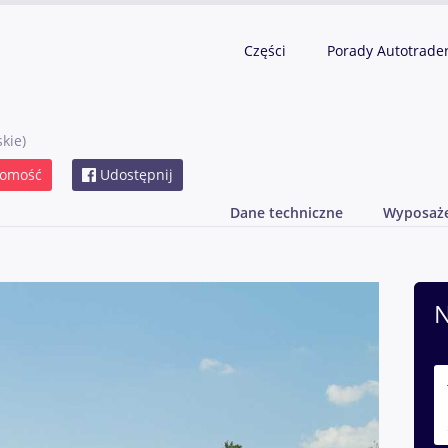
Części
Porady Autotrade
skie)
domość
Udostępnij
Dane techniczne
Wyposaż
N