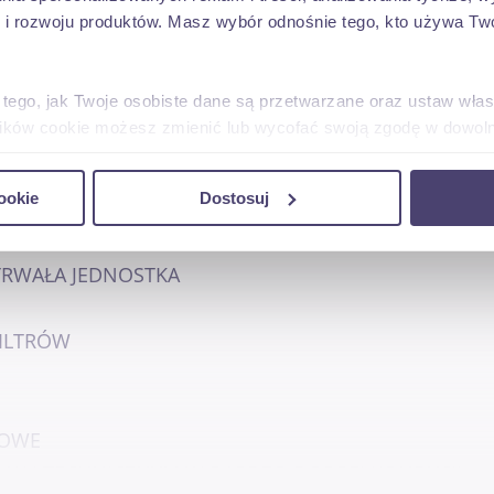
 rozwoju produktów. Masz wybór odnośnie tego, kto używa Twoi
SKA
 tego, jak Twoje osobiste dane są przetwarzane oraz ustaw wła
plików cookie możesz zmienić lub wycofać swoją zgodę w dowolne
E FLOTOWY)
do spersonalizowania treści i reklam, aby oferować funkcje sp
ookie
Dostosuj
ormacje o tym, jak korzystasz z naszej witryny, udostępniamy p
Partnerzy mogą połączyć te informacje z innymi danymi otrzym
WY
nia z ich usług.
 TRWAŁA JEDNOSTKA
FILTRÓW
SOWE
K I TECHNICZNYM W BARDZO DOBREJ KONDYCJI.