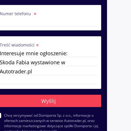
Numer telefonu
Treść wiadomości
Chcę otrzymywać od Domiporta Sp. z o.o., informacje o
ofertach zamieszczanych w serwisie Autotrader.pl, oraz
informacje marketingowe dotyczące spółki Domiporta i jej