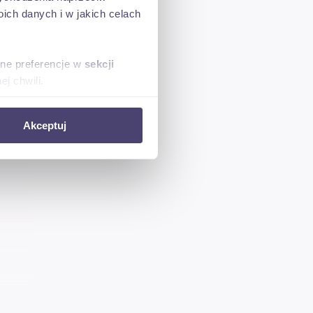
ch danych i w jakich celach
sne preferencje w
sekcji
j chwili.
ołecznościowe i analizować
Akceptuj
artnerom społecznościowym,
anymi od Ciebie lub