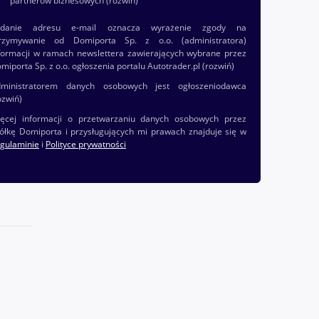
partnerów biznesowych
(rozwiń)
odanie adresu e-mail oznacza wyrażenie zgody na
rzymywanie od Domiporta Sp. z o.o. (administratora)
formacji w ramach newslettera zawierających wybrane przez
miporta Sp. z o.o. ogłoszenia portalu Autotrader.pl
(rozwiń)
ministratorem danych osobowych jest ogłoszeniodawca
ozwiń)
ęcej informacji o przetwarzaniu danych osobowych przez
ółkę Domiporta i przysługujących mi prawach znajduje się w
gulaminie
i
Polityce prywatności