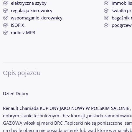
elektryczne szyby
immobilis
regulacja kierownicy
światła p
wspomaganie kierownicy
bagażnik 
ISOFIX
podgrzewa
radio z MP3
Opis pojazdu
Dzień Dobry
Renault Chamada KUPIONY JAKO NOWY W POLSKIM SALONIE , od
dobrym stanie technicznym i bez korozji ,posiada zamontowa
GAZOWĄ włoskiej marki BRC .Tapicerki nie są poniszczone ,sam
na chwile obecną nie posiada usterek lub wad które wymagał