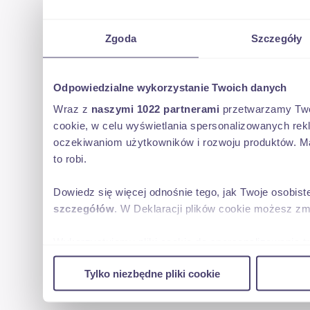
Zgoda
Szczegóły
Odpowiedzialne wykorzystanie Twoich danych
Wraz z
naszymi 1022 partnerami
przetwarzamy Twoje
cookie, w celu wyświetlania spersonalizowanych rek
oczekiwaniom użytkowników i rozwoju produktów. Ma
to robi.
Dowiedz się więcej odnośnie tego, jak Twoje osobis
szczegółów
. W Deklaracji plików cookie możesz zm
Wykorzystujemy pliki cookie do spersonalizowania tr
w naszej witrynie. Informacje o tym, jak korzystas
Tylko niezbędne pliki cookie
reklamowym i analitycznym. Partnerzy mogą połączy
uzyskanymi podczas korzystania z ich usług.