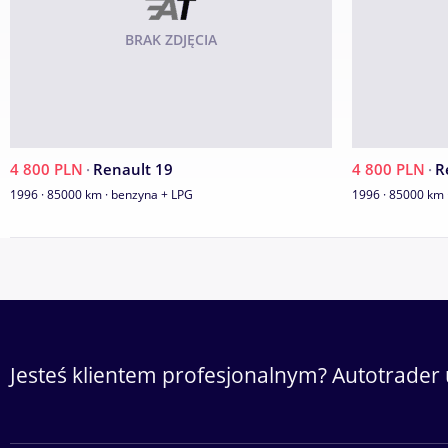
FAKTURZE ZAKUPU SAMOCHODU .
- Na każdy samochód klient otrzymuje pisemną gwarancję na ok
BRAK ZDJĘCIA
BEZWYPADKOWOŚĆ oraz Gwarancję Legalności Pochodzenia po
- W komisie istnieje możliwość bardziej szczegółowego oglądni
jego mechanika w garażu oraz podwozia w dobrze oświetlony
-
4 800 PLN
·
Renault 19
4 800 PLN
·
R
Dodatkowe informacje: liczba poduszek powietrznych: 1, liczba m
1996 · 85000 km · benzyna + LPG
1996 · 85000 km 
pochodzenia: Polska
Jesteś klientem profesjonalnym? Autotrader 