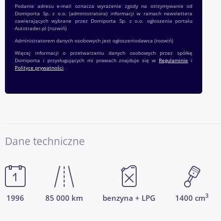
Podanie adresu e-mail oznacza wyrażenie zgody na otrzymywanie od
Domiporta Sp. z o.o. (administratora) informacji w ramach newslettera
zawierających wybrane przez Domiporta Sp. z o.o. ogłoszenia portalu
Autotrader.pl
(rozwiń)
Administratorem danych osobowych jest ogłoszeniodawca
(rozwiń)
Więcej informacji o przetwarzaniu danych osobowych przez spółkę
Domiporta i przysługujących mi prawach znajduje się w
Regulaminie
i
Polityce prywatności
Dane techniczne
3
1996
85 000 km
benzyna + LPG
1400 cm