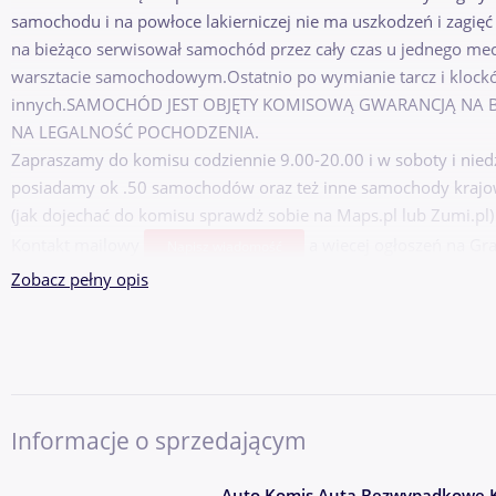
samochodu i na powłoce lakierniczej nie ma uszkodzeń i zagięć 
na bieżąco serwisował samochód przez cały czas u jednego me
warsztacie samochodowym.Ostatnio po wymianie tarcz i klock
innych.SAMOCHÓD JEST OBJĘTY KOMISOWĄ GWARANCJĄ NA 
NA LEGALNOŚĆ POCHODZENIA.
Zapraszamy do komisu codziennie 9.00-20.00 i w soboty i niedz
posiadamy ok .50 samochodów oraz też inne samochody krajo
(jak dojechać do komisu sprawdż sobie na Maps.pl lub Zumi.pl)
Kontakt mailowy
a wiecej ogłoszeń na Gr
Napisz wiadomość
Adres komisu 32-050 SKAWINA ul.Hutnikow 6
Zobacz pełny opis
Dla państwa informacji :
PROSIMY PAMIĘTAĆ O JEDNYM !! Samochód najbardziej zużywa si
ewidentnie widać po naszych samochodach .
- Komis specjalizuje się w sprzedaży samochodów używanych z j
Informacje o sprzedającym
bezwypadkowych pochodzenia krajowego oraz po pierwszych wła
sprzedażą samochodów od 1995 roku i uczestniczy w wielu pro
Auto Komis Auta Bezwypadkowe K