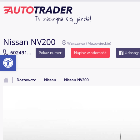
Nissan NV200
Warszawa
(Mazowieckie)
602491...
Pokaż numer
Napisz wiadomość
Udostępn
Otwórz pasek narzędzi
Dostawcze
Nissan
Nissan NV200