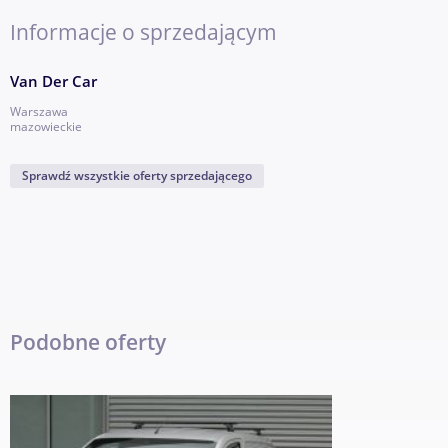
akumulatora,
Układ hamowania rekuperacyjnego, Wspomaganie układu kiero
Informacje o sprzedającym
wielofunkcyjny,
Ścianka działowa nieprzeszklona.
Van Der Car
-
Warszawa
mazowieckie
Dodatkowe informacje: liczba miejsc: 2, kraj pochodzenia: Pols
Sprawdź wszystkie oferty sprzedającego
Podobne oferty