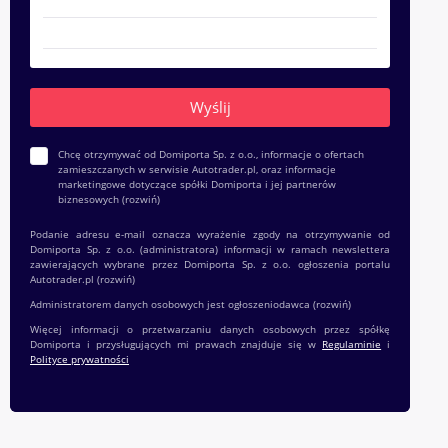
Chcę otrzymywać od Domiporta Sp. z o.o., informacje o ofertach
zamieszczanych w serwisie Autotrader.pl, oraz informacje
marketingowe dotyczące spółki Domiporta i jej partnerów
biznesowych
(rozwiń)
Podanie adresu e-mail oznacza wyrażenie zgody na otrzymywanie od
Domiporta Sp. z o.o. (administratora) informacji w ramach newslettera
zawierających wybrane przez Domiporta Sp. z o.o. ogłoszenia portalu
Autotrader.pl
(rozwiń)
Administratorem danych osobowych jest ogłoszeniodawca
(rozwiń)
Więcej informacji o przetwarzaniu danych osobowych przez spółkę
Domiporta i przysługujących mi prawach znajduje się w
Regulaminie
i
Polityce prywatności