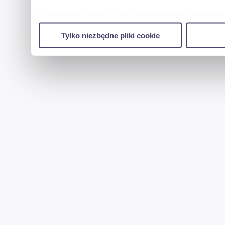
Wykorzystujemy pliki cookie do spersonalizowania tr
w naszej witrynie. Informacje o tym, jak korzystas
Tylko niezbędne pliki cookie
reklamowym i analitycznym. Partnerzy mogą połączy
uzyskanymi podczas korzystania z ich usług.