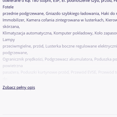
otwierane o kąt 180 stopni, ESP, El. podnoszenie szyb, przód, 
Fotele
przednie podgrzewane, Gniazdo szybkiego ładowania, Haki do
Immobilizer, Kamera cofania zintegrowana w lusterkach, Kier
skórzana,
Klimatyzacja automatyczna, Komputer pokładowy, Koło zapaso
Lampy
przeciwmgielne, przód, Lusterka boczne regulowane elektryczn
podgrzewane,
Ogranicznik prędkości, Podgrzewacz akumulatora, Poduszka po
powietrzna
pasażera, Poduszki kurtynowe przód, Przewód EVSE, Przewód t
do
obsługi ładowarek 6,6 kW, Radio CD MP3 Bluetooth USB AUX+s
Zobacz pełny opis
Sygnalizator
braku zapięcia pasów bezpieczeństwa kierowcy, System I-Key, 
oponach,
System wspomagania ruszania pod górę, Tempomat, Tryb jazdy