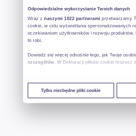
Odpowiedzialne wykorzystanie Twoich danych
Wraz z
naszymi 1022 partnerami
przetwarzamy Two
cookie, w celu wyświetlania spersonalizowanych re
oczekiwaniom użytkowników i rozwoju produktów. 
to robi.
Dowiedz się więcej odnośnie tego, jak Twoje osob
szczegółów
. W Deklaracji plików cookie możesz 
Wykorzystujemy pliki cookie do spersonalizowania 
w naszej witrynie. Informacje o tym, jak korzyst
Tylko niezbędne pliki cookie
reklamowym i analitycznym. Partnerzy mogą połąc
uzyskanymi podczas korzystania z ich usług.