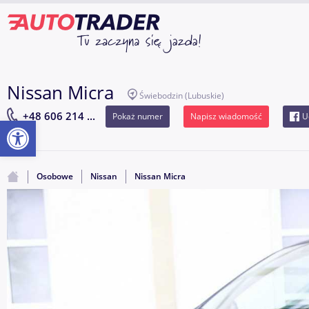
Nissan Micra
Świebodzin
(Lubuskie)
+48 606 214 ...
Pokaż numer
Napisz wiadomość
U
Otwórz pasek narzędzi
Osobowe
Nissan
Nissan Micra