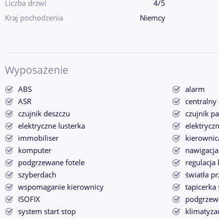
Liczba drzwi
4/5
Kraj pochodzenia
Niemcy
Wyposażenie
ABS
alarm
ASR
centralny
czujnik deszczu
czujnik p
elektryczne lusterka
elektrycz
immobiliser
kierownic
komputer
nawigacj
podgrzewane fotele
regulacja
szyberdach
światła p
wspomaganie kierownicy
tapicerka
ISOFIX
podgrzewa
system start stop
klimatyza