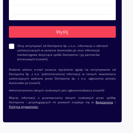
Chcę otrzymywać od Domiporta Sp. z o.o., informacje o ofertach
zamieszczanych w serwisie Autotrader.pl, oraz informacje
marketingowe dotyczące spółki Domiporta i jej partnerów
biznesowych
(rozwiń)
Podanie adresu e-mail oznacza wyrażenie zgody na otrzymywanie od
Domiporta Sp. z o.o. (administratora) informacji w ramach newslettera
zawierających wybrane przez Domiporta Sp. z o.o. ogłoszenia portalu
Autotrader.pl
(rozwiń)
Administratorem danych osobowych jest ogłoszeniodawca
(rozwiń)
Więcej informacji o przetwarzaniu danych osobowych przez spółkę
Domiporta i przysługujących mi prawach znajduje się w
Regulaminie
i
Polityce prywatności