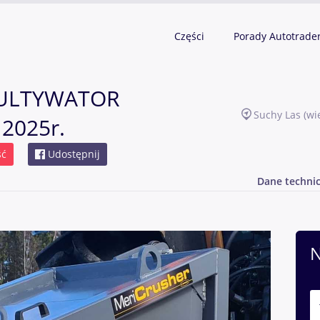
Części
Porady Autotrade
KULTYWATOR
Suchy Las
(wi
2025r.
ść
Udostępnij
Dane techni
N