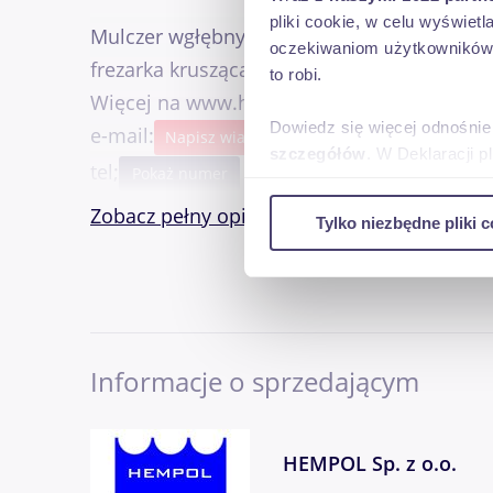
pliki cookie, w celu wyświet
Mulczer wgłębny, frez leśny do prac wgłębn
oczekiwaniom użytkowników i
frezarka krusząca, rozdrabniacz.
to robi.
Więcej na www.hempol.pl lub telefonicznie
Dowiedz się więcej odnośnie
e-mail:
Napisz wiadomość
szczegółów
. W Deklaracji 
tel;
Pokaż numer
Wykorzystujemy pliki cookie 
Zobacz pełny opis
Tylko niezbędne pliki c
ruch w naszej witrynie. Inf
reklamowym i analitycznym. 
uzyskanymi podczas korzysta
Informacje o sprzedającym
HEMPOL Sp. z o.o.