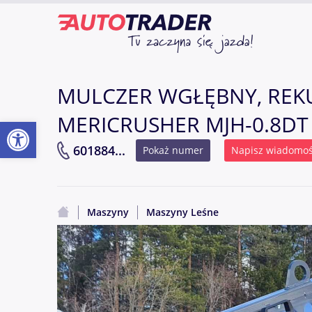
MULCZER WGŁĘBNY, RE
MERICRUSHER MJH-0.8DT 
Otwórz pasek narzędzi
601884...
Pokaż numer
Napisz wiadomo
Maszyny
Maszyny Leśne