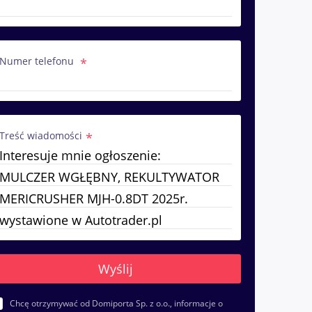
Numer telefonu
Treść wiadomości
Chcę otrzymywać od Domiporta Sp. z o.o., informacje o