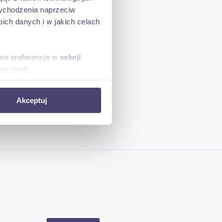
 wychodzenia naprzeciw
ch danych i w jakich celach
sne preferencje w
sekcji
j chwili.
ołecznościowe i analizować
Akceptuj
artnerom społecznościowym,
anymi od Ciebie lub