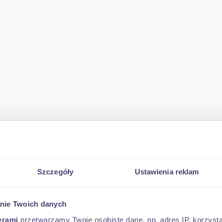
 WGŁĘBNY MERICRUSHER MJH-0.8 DT
Szczegóły
Ustawienia reklam
ość robocza 74cm
bocza do 30cm.
nie Twoich danych
erami
przetwarzamy Twoje osobiste dane, np. adres IP, korzystaj