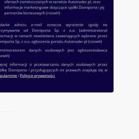
ofertach zamieszczanych w serwisie Autotrader.pl, oraz
informacje marketingowe dotyczące spółki Domiporta i jej
partnerów biznesowych
(rozwiń)
odanie adresu e-mail oznacza wyrażenie zgody na
rzymywanie od Domiporta Sp. z o.o. (administratora)
formacji w ramach newslettera zawierających wybrane przez
miporta Sp. z o.o. ogłoszenia portalu Autotrader.pl
(rozwiń)
ministratorem danych osobowych jest ogłoszeniodawca
ozwiń)
ęcej informacji o przetwarzaniu danych osobowych przez
ółkę Domiporta i przysługujących mi prawach znajduje się w
gulaminie
i
Polityce prywatności