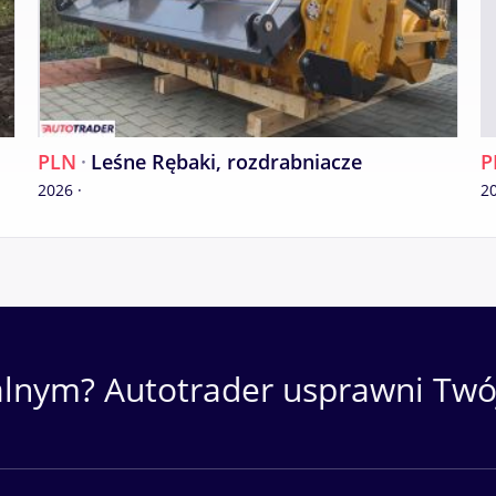
PLN
·
Leśne Rębaki, rozdrabniacze
P
2026 ·
20
alnym? Autotrader usprawni Twój