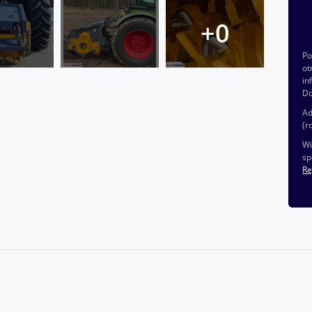
P
ot
in
Do
Ad
(r
Wi
sp
Re