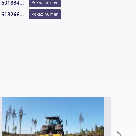
601884...
Pokaż numer
618266...
Pokaż numer