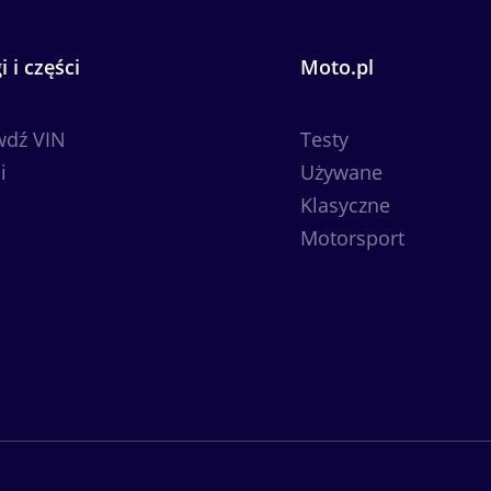
i i części
Moto.pl
wdź VIN
Testy
i
Używane
Klasyczne
Motorsport