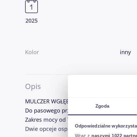
2025
Kolor
inny
Opis
MULCZER WGŁĘBNY, REKULTYWATOR, FREZ
Zgoda
Do pasowego przygotowania gleby. Szerok
Zakres mocy od 70 do 150KM głebokość ro
Odpowiedzialne wykorzysta
Dwie opceje osprzętu roboczego - frezy.
Wraz z
naszymi 1022 partn