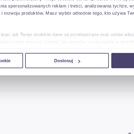
lania spersonalizowanych reklam i treści, analizowania tychże,
ych ,rekultywator,
 rozwoju produktów. Masz wybór odnośnie tego, kto używa Twoi
.
 tego, jak Twoje osobiste dane są przetwarzane oraz ustaw wła
plików cookie możesz zmienić lub wycofać swoją zgodę w dowolne
do spersonalizowania treści i reklam, aby oferować funkcje sp
ookie
Dostosuj
ormacje o tym, jak korzystasz z naszej witryny, udostępniamy p
Partnerzy mogą połączyć te informacje z innymi danymi otrzym
nia z ich usług.