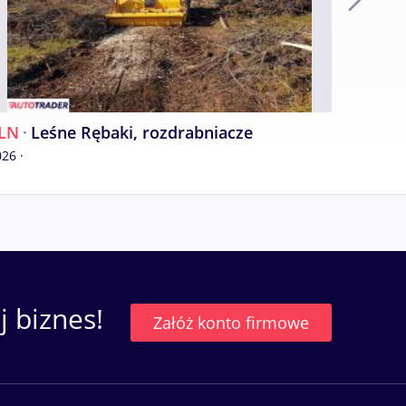
LN
·
Leśne Rębaki, rozdrabniacze
4 750 
26 ·
 biznes!
Załóż konto firmowe