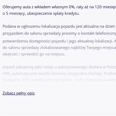
Oferujemy auta z wkładem własnym 0%, raty aż na 120 miesięc
o 5 miesięcy, ubezpieczenie spłaty kredytu.
Podana w ogłoszeniu lokalizacja pojazdu jest aktualna na dzień
przyjazdem do salonu sprzedaży prosimy o kontakt telefoniczn
potwierdzenia dostępności pojazdu i jego aktualnej lokalizacji
do salonu sprzedaży zlokalizowanego najbliżej Twojego miejsca
obejrzeć i sprawdzić go na miejscu.
pojazd zakupiony jako nowy u autoryzowanego dealera w Polsce,
ABS, automatyczne swiatla dzienne, Oryginalne Alufelgi, Podłok
Komputer, ESP, światła przeciwmgielne, isofix, kierownica wielo
WSP. KIEROWNICY, Elektryczne szyby, Czujnik deszczu, Stereo, 
DZWOŃ CODZIENNIE OD 8:00 DO 21:00 - NAWET W WEEKENDY
Zobacz pełny opis
DLACZEGO AAA AUTO?