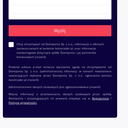
Chcę otrzymywać od Domiporta Sp. z o.o., informacje o ofertach
zamieszczanych w serwisie Autotrader.pl, oraz informacje
marketingowe dotyczące spółki Domiporta i jej partnerów
biznesowych
(rozwiń)
Podanie adresu e-mail oznacza wyrażenie zgody na otrzymywanie od
Domiporta Sp. z o.o. (administratora) informacji w ramach newslettera
zawierających wybrane przez Domiporta Sp. z o.o. ogłoszenia portalu
Autotrader.pl
(rozwiń)
Administratorem danych osobowych jest ogłoszeniodawca
(rozwiń)
Więcej informacji o przetwarzaniu danych osobowych przez spółkę
Domiporta i przysługujących mi prawach znajduje się w
Regulaminie
i
Polityce prywatności