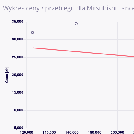
AAA AUTO to jedna z największych i najbardziej doświadczony
Wykres ceny / przebiegu dla Mitsubishi Lanc
używanych w Europie Środkowej. Od ponad 30 lat pomagamy k
sprzedawać samochody, a z naszych usług skorzystały już milio
Kupując samochód w AAA AUTO, wybierasz sprawdzoną firmę, pr
wybór aut dostępnych od ręki. Każdy pojazd przechodzi kontrolę
informacje o samochodzie, możliwościach finansowania oraz 
ochrony.
CO ZYSKUJESZ, KUPUJĄC W AAA AUTO?
✔ Duża i stabilna firma z ponad 30-letnim doświadczeniem 
✔ Miliony obsłużonych klientów w Europie
✔ Szeroki wybór samochodów różnych marek, segmentów i pr
✔ Dożywotnia gwarancja legalnego pochodzenia pojazdu
✔ Możliwość finansowania zakupu – kredyt lub leasing dla firm
✔ Możliwość objęcia auta dodatkową ochroną mechaniczną Car
✔ Program „10 dni na wymianę auta bez podania przyczyny”