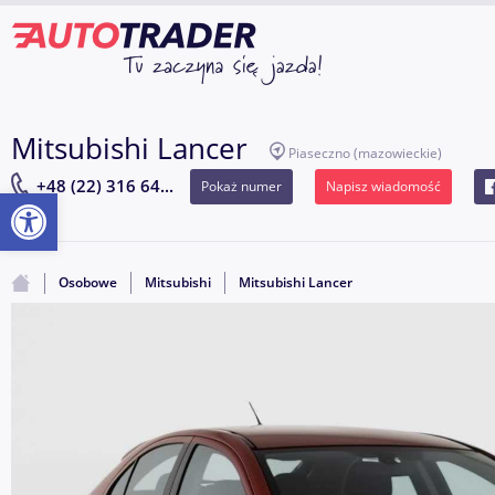
Mitsubishi Lancer
Piaseczno
(mazowieckie)
+48 (22) 316 64...
Pokaż numer
Napisz wiadomość
Otwórz pasek narzędzi
Osobowe
Mitsubishi
Mitsubishi Lancer