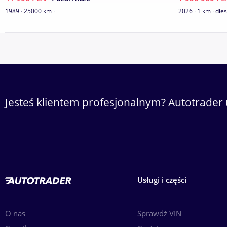
für Deutsch:
97
Pokaż numer
1989 · 25000 km ·
2026 · 1 km · dies
Informacje dodatkowe:
- cena brutto
Jesteś klientem profesjonalnym? Autotrader 
Usługi i części
O nas
Sprawdź VIN