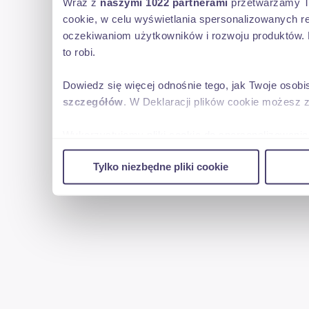
Wraz z
naszymi 1022 partnerami
przetwarzamy Two
cookie, w celu wyświetlania spersonalizowanych re
oczekiwaniom użytkowników i rozwoju produktów. 
to robi.
Dowiedz się więcej odnośnie tego, jak Twoje osob
szczegółów
. W Deklaracji plików cookie możesz 
Wykorzystujemy pliki cookie do spersonalizowania 
w naszej witrynie. Informacje o tym, jak korzyst
Tylko niezbędne pliki cookie
reklamowym i analitycznym. Partnerzy mogą połąc
uzyskanymi podczas korzystania z ich usług.