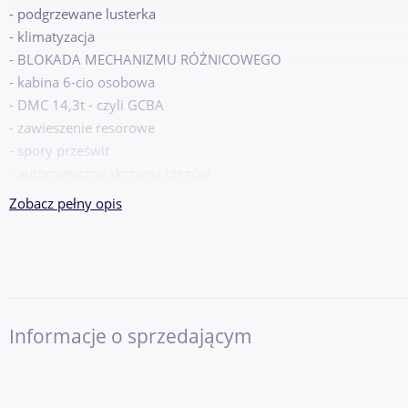
- podgrzewane lusterka
- klimatyzacja
- BLOKADA MECHANIZMU RÓŻNICOWEGO
- kabina 6-cio osobowa
- DMC 14,3t - czyli GCBA
- zawieszenie resorowe
- spory prześwit
- automatyczna skrzynia biegów
- ABS
Zobacz pełny opis
Zabudowa:
- zbiornik wodny 3000l
- autopompa Ruberg
- autopompa z mechanicznymi zaworami kulowymi - bez elektr
- zawór główny(klapowy)-pneumatyczny
Informacje o sprzedającym
- 9 skrytek zamykanych żaluzjami
- 3 mocowania do aparatów powietrznych w kabinie
- nasada tłoczna z tyłu pojazdu