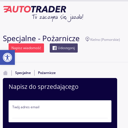
Specjalne - Pożarnicze
Kielno
(Pomorskie)
Napisz wiadomość
Udostępnij
Otwórz pasek narzędzi
Specjalne
Pożarnicze
Napisz do sprzedającego
Twój adres email