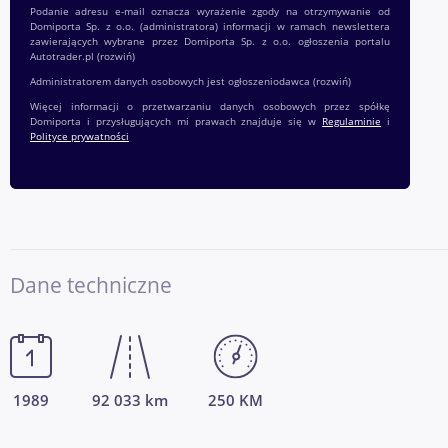
Podanie adresu e-mail oznacza wyrażenie zgody na otrzymywanie od
Domiporta Sp. z o.o. (administratora) informacji w ramach newslettera
zawierających wybrane przez Domiporta Sp. z o.o. ogłoszenia portalu
Autotrader.pl
(rozwiń)
Administratorem danych osobowych jest ogłoszeniodawca
(rozwiń)
Więcej informacji o przetwarzaniu danych osobowych przez spółkę
Domiporta i przysługujących mi prawach znajduje się w
Regulaminie
i
Polityce prywatności
Dane techniczne
1989
92 033 km
250 KM