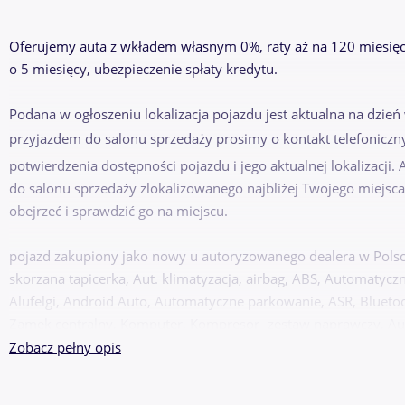
Oferujemy auta z wkładem własnym 0%, raty aż na 120 miesięc
o 5 miesięcy, ubezpieczenie spłaty kredytu.
Podana w ogłoszeniu lokalizacja pojazdu jest aktualna na dzień
przyjazdem do salonu sprzedaży prosimy o kontakt telefoniczn
potwierdzenia dostępności pojazdu i jego aktualnej lokalizacji
do salonu sprzedaży zlokalizowanego najbliżej Twojego miejsca
obejrzeć i sprawdzić go na miejscu.
pojazd zakupiony jako nowy u autoryzowanego dealera w Polsce
skorzana tapicerka, Aut. klimatyzacja, airbag, ABS, Automatycz
Alufelgi, Android Auto, Automatyczne parkowanie, ASR, Blueto
Zamek centralny, Komputer, Kompresor -zestaw naprawczy, Au
przeszkoda, Wybór trybu jazdy, elektr. składane lusterka, elek
Zobacz pełny opis
Kabel domowy (230 V), światła przeciwmgielne, przednie światł
Podgrzewane fotele, Podgrzewana kierownica, isofix, Infotainm