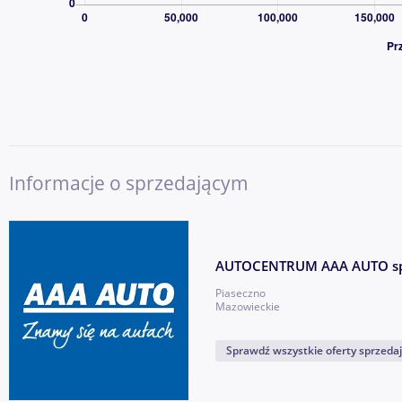
CO ZYSKUJESZ, KUPUJĄC W AAA AUTO?
✔ Duża i stabilna firma z ponad 30-letnim doświadczeniem 
✔ Miliony obsłużonych klientów w Europie
✔ Szeroki wybór samochodów różnych marek, segmentów i pr
✔ Dożywotnia gwarancja legalnego pochodzenia pojazdu
✔ Możliwość finansowania zakupu – kredyt lub leasing dla firm
✔ Możliwość objęcia auta dodatkową ochroną mechaniczną Car
Informacje o sprzedającym
✔ Program „10 dni na wymianę auta bez podania przyczyny”
✔ Profesjonalna obsługa i możliwość kontaktu 7 dni w tygodni
✔ Możliwość dostarczenia auta do najbliższego salonu AAA A
AUTOCENTRUM AAA AUTO sp.
AAA AUTO to bezpieczny wybór dla klientów, którzy chcą kup
Piaseczno
sprawdzonego, dużego i wiarygodnego partnera, a nie od prz
Mazowieckie
W celu uzyskania szczegółowych informacji o aucie i bezkonkur
Sprawdź wszystkie oferty sprzeda
prosimy o kontakt pod numerem tel.
- przebije
Pokaż numer