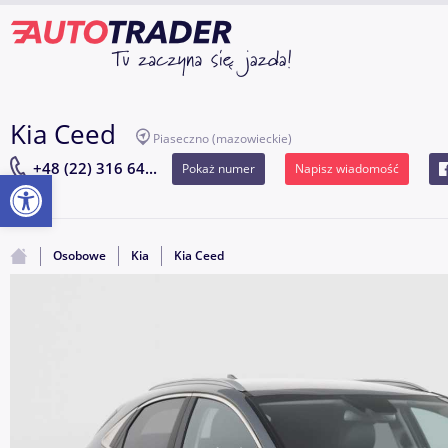
Kia Ceed
Piaseczno
(mazowieckie)
+48 (22) 316 64...
Pokaż numer
Napisz wiadomość
Otwórz pasek narzędzi
Osobowe
Kia
Kia Ceed