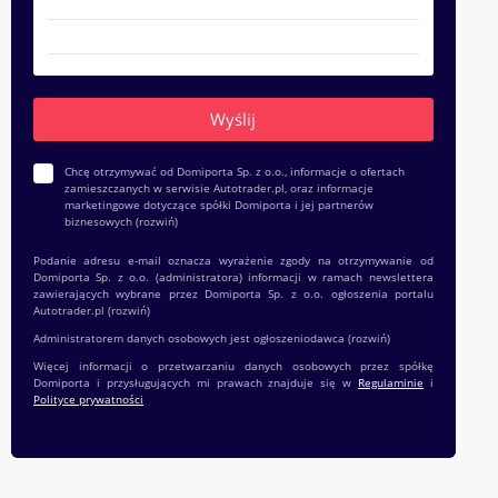
Chcę otrzymywać od Domiporta Sp. z o.o., informacje o ofertach
zamieszczanych w serwisie Autotrader.pl, oraz informacje
marketingowe dotyczące spółki Domiporta i jej partnerów
biznesowych
(rozwiń)
Podanie adresu e-mail oznacza wyrażenie zgody na otrzymywanie od
Domiporta Sp. z o.o. (administratora) informacji w ramach newslettera
zawierających wybrane przez Domiporta Sp. z o.o. ogłoszenia portalu
Autotrader.pl
(rozwiń)
Administratorem danych osobowych jest ogłoszeniodawca
(rozwiń)
Więcej informacji o przetwarzaniu danych osobowych przez spółkę
Domiporta i przysługujących mi prawach znajduje się w
Regulaminie
i
Polityce prywatności