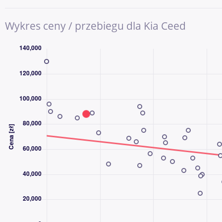
Bezkluczowe zapalanie auta, Światła mijania LED, System stabili
wielofunkcyjna, Nawigacja, Czujniki parkowania prz. i tył, WSP
Wykres ceny / przebiegu dla Kia Ceed
biegow pod kierownica, Elektryczne szyby, Kamera cofania, Cz
znaków drogowych, Stereo, kontrola tlaku v pneumatikách, prz
(audio), System sterowania głosem , Virtual cockpit, \r\n\r\n
DZWOŃ CODZIENNIE OD 8:00 DO 21:00 - NAWET W WEEKENDY
DLACZEGO AAA AUTO?
AAA AUTO to jedna z największych i najbardziej doświadczony
używanych w Europie Środkowej. Od ponad 30 lat pomagamy k
sprzedawać samochody, a z naszych usług skorzystały już milio
Kupując samochód w AAA AUTO, wybierasz sprawdzoną firmę, pr
wybór aut dostępnych od ręki. Każdy pojazd przechodzi kontrolę
informacje o samochodzie, możliwościach finansowania oraz 
ochrony.