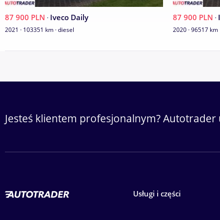
87 900 PLN
·
Iveco Daily
87 900 PLN
·
MOŻLIWOŚĆ SPRZEDAŻY RATALNEJ- (PROCEDURY UPROSZCZONE)
2021 · 103351 km · diesel
2020 · 96517 km ·
55 lub 0-
80
Pokaż numer
Pokaż numer
Posiadamy ponad 100 samochodów dostawczych na placu - za
Zobacz nasze inne samochody na stronie internetowej: www.luk
Przed przyjazdem prosimy o telefoniczne potwierdzenie aktualn
Jesteś klientem profesjonalnym? Autotrader 
Kontakt tel.
55 lub
80
Pokaż numer
Pokaż numer
Niniejsze ogłoszenie jest wyłącznie informacją handlową i nie st
Kodeksu Cywilneg
Usługi i części