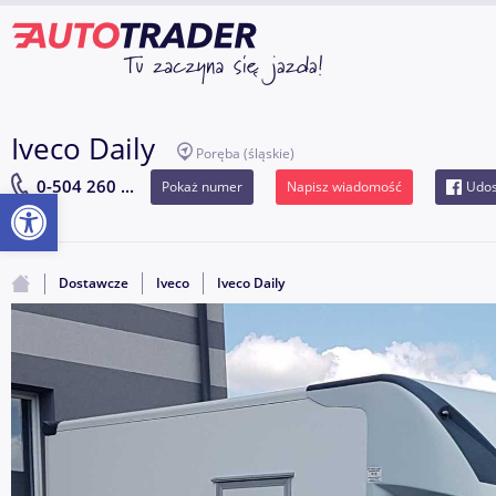
Iveco Daily
Poręba
(śląskie)
0-504 260 ...
Pokaż numer
Napisz wiadomość
Udos
Otwórz pasek narzędzi
Dostawcze
Iveco
Iveco Daily