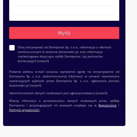
Chcę otrzymywać od Domiporta Sp. z o.o., informacje o ofertach
zamieszczanych w serwisie Autotrader.pl, oraz informacje
marketingowe dotyczące spółki Domiporta i jej partnerów
biznesowych
(rozwiń)
Podanie adresu e-mail oznacza wyrażenie zgody na otrzymywanie od
Domiporta Sp. z o.o. (administratora) informacji w ramach newslettera
zawierających wybrane przez Domiporta Sp. z o.o. ogłoszenia portalu
Autotrader.pl
(rozwiń)
Administratorem danych osobowych jest ogłoszeniodawca
(rozwiń)
Więcej informacji o przetwarzaniu danych osobowych przez spółkę
Domiporta i przysługujących mi prawach znajduje się w
Regulaminie
i
Polityce prywatności