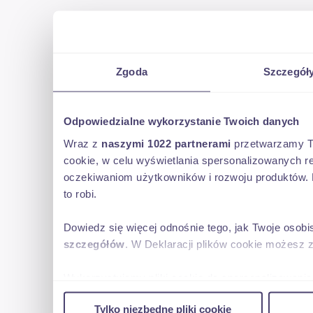
Zgoda
Szczegół
Odpowiedzialne wykorzystanie Twoich danych
Wraz z
naszymi 1022 partnerami
przetwarzamy Two
cookie, w celu wyświetlania spersonalizowanych re
oczekiwaniom użytkowników i rozwoju produktów. 
to robi.
Dowiedz się więcej odnośnie tego, jak Twoje osob
szczegółów
. W Deklaracji plików cookie możesz 
Wykorzystujemy pliki cookie do spersonalizowania 
w naszej witrynie. Informacje o tym, jak korzyst
Tylko niezbędne pliki cookie
reklamowym i analitycznym. Partnerzy mogą połąc