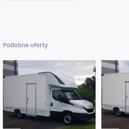
Podgrzewane lusterka. Obrotomierz. Oryginalne Iveco Radio usb
System Start/Stop. System automatycznego zamykania drzwi. K
wewnętrznym. Klimatyzowany schowek. Termometr zewnętrzny. 
Kierunkowskazy w lusterkach. Wielofunkcyjna kierownica. Schow
wysokości świateł. Regulacja położenia kierownicy. Podłokietnik
lędźwiowa fotela kierowcy. Regulacja wysokości fotela kierowcy
Podobne oferty
nachylenia siedziska fotela kierowcy + pasażera. Regulacja wy
Schowki w bocznych drzwiach. Automatyczny włącznik świateł – 
boczne obrysowe. Owiewka dachowa + boczne. Tylny podest wej
Kabina 2 osoby. Koło zapasowe. Trzecie światło stop. Atermiczn
Pełna dokumentacja. Serwisowany. Przebieg samochodu: 123 
FAKTURA VAT. CENA NETTO + 23% VAT.
Krajowy - zarejestrowany, ubezpieczony.
Kupujący zwolniony z opłaty skarbowej.