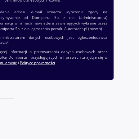
partnerów biznesowych
(rozwiń)
odanie adresu e-mail oznacza wyrażenie zgody na
rzymywanie od Domiporta Sp. z o.o. (administratora)
formacji w ramach newslettera zawierających wybrane przez
miporta Sp. z o.o. ogłoszenia portalu Autotrader.pl
(rozwiń)
ministratorem danych osobowych jest ogłoszeniodawca
ozwiń)
ęcej informacji o przetwarzaniu danych osobowych przez
ółkę Domiporta i przysługujących mi prawach znajduje się w
gulaminie
i
Polityce prywatności