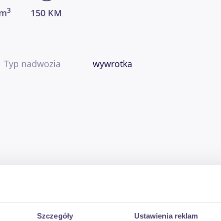
3
cm
150 KM
Typ nadwozia
wywrotka
Szczegóły
Ustawienia reklam