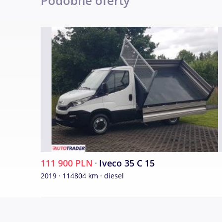
Podobne oferty
Stalowa Wola, Podkarpackie
111 900 PLN
·
Iveco 35 C 15
2019 · 114804 km · diesel