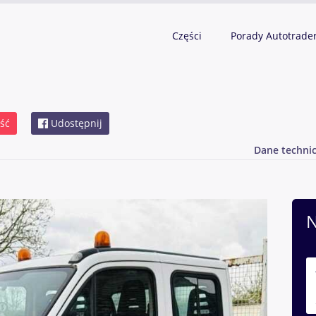
Części
Porady Autotrade
ść
Udostępnij
Dane techni
N