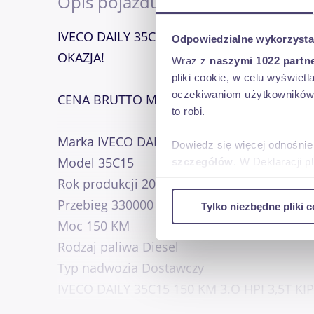
Opis pojazdu
IVECO DAILY 35C15 3.0 HPI 150 KM 3,5T
Odpowiedzialne wykorzysta
OKAZJA!
Wraz z
naszymi 1022 partn
pliki cookie, w celu wyświet
oczekiwaniom użytkowników i
CENA BRUTTO MARŻA 57 900 zł
to robi.
Marka IVECO DAILY
Dowiedz się więcej odnośnie
Model 35C15
szczegółów
. W Deklaracji 
Rok produkcji 2012
Wykorzystujemy pliki cookie 
Przebieg 330000 km
Tylko niezbędne pliki c
ruch w naszej witrynie. Inf
Moc 150 KM
reklamowym i analitycznym. 
Rodzaj paliwa Diesel
uzyskanymi podczas korzysta
Typ nadwozia Dostawczy
IVECO DAILY 35C15 150 KM 3.O HPI 3,5T K