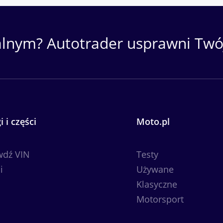
alnym? Autotrader usprawni Twój
i i części
Moto.pl
wdź VIN
Testy
i
Używane
Klasyczne
Motorsport