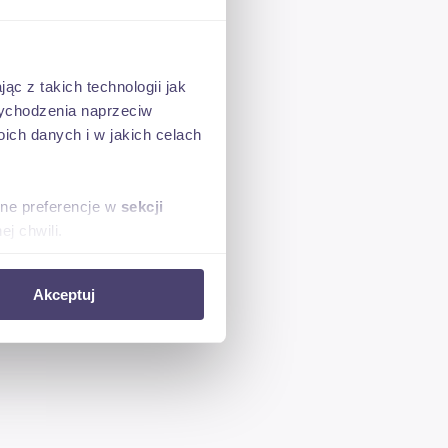
ąc z takich technologii jak
 wychodzenia naprzeciw
ch danych i w jakich celach
sne preferencje w
sekcji
j chwili.
ołecznościowe i analizować
Akceptuj
artnerom społecznościowym,
anymi od Ciebie lub