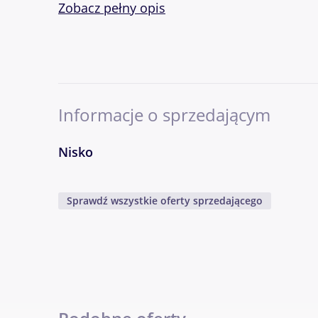
Zobacz pełny opis
Wyposażenie:
ABS
Centralny zamek
Immobilizer
Poduszka powietrzna kierowcy
Informacje o sprzedającym
Elektryczne szyby
Klimatyzacja
Nisko
Poduszka powietrzna
Wspomaganie kierownicy
Sprawdź wszystkie oferty sprzedającego
Komputer pokładowy
Radio fabryczne
tel.
Pokaż numer
Napisz wiadomość