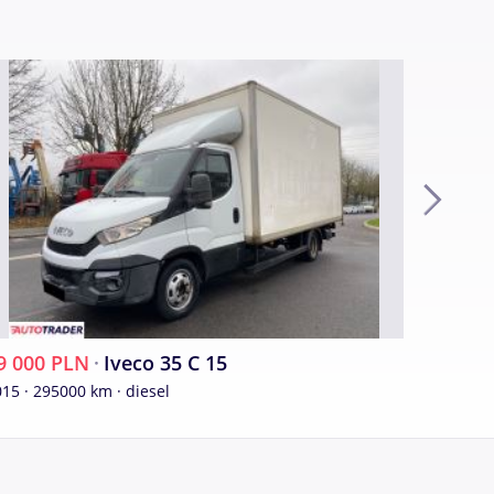
9 000 PLN
·
Iveco 35 C 15
118 90
15 · 295000 km · diesel