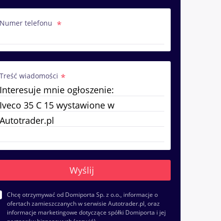
Numer telefonu
Treść wiadomości
Chcę otrzymywać od Domiporta Sp. z o.o., informacje o
ofertach zamieszczanych w serwisie Autotrader.pl, oraz
informacje marketingowe dotyczące spółki Domiporta i jej