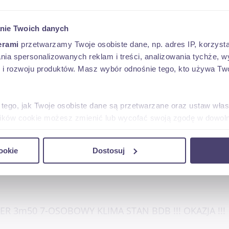
 KIPER 3m50 7-OSOBOWY KLIMA STAN BDB GWARANCJA!
nie Twoich danych
erami
przetwarzamy Twoje osobiste dane, np. adres IP, korzystaj
lania spersonalizowanych reklam i treści, analizowania tychże,
 rozwoju produktów. Masz wybór odnośnie tego, kto używa Twoi
 tego, jak Twoje osobiste dane są przetwarzane oraz ustaw wła
plików cookie możesz zmienić lub wycofać swoją zgodę w dowolne
do spersonalizowania treści i reklam, aby oferować funkcje sp
ookie
Dostosuj
ormacje o tym, jak korzystasz z naszej witryny, udostępniamy p
Partnerzy mogą połączyć te informacje z innymi danymi otrzym
nia z ich usług.
IPER 3m50 7-OSOBOWY KLIMA STAN BDB !!! OKAZJA !!!