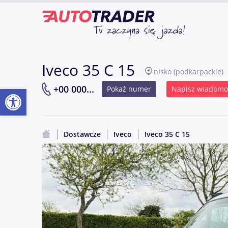
Iveco 35 C 15
nisko
(podkarpackie)
Otwórz pasek narzędzi
+00 000...
Pokaż numer
Napisz wiadomo
Dostawcze
Iveco
Iveco 35 C 15