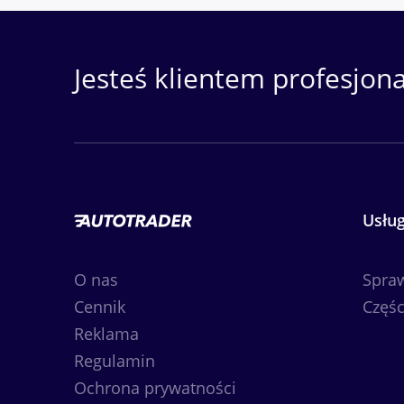
Jesteś klientem profesjon
Usług
O nas
Spra
Cennik
Częśc
Reklama
Regulamin
Ochrona prywatności