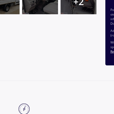
P
ot
in
Do
Ad
(r
Wi
sp
Re