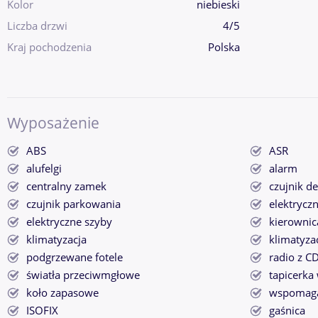
Kolor
niebieski
Liczba drzwi
4/5
Kraj pochodzenia
Polska
Wyposażenie
ABS
ASR
alufelgi
alarm
centralny zamek
czujnik d
czujnik parkowania
elektryczn
elektryczne szyby
kierownic
klimatyzacja
klimatyza
podgrzewane fotele
radio z C
światła przeciwmgłowe
tapicerka
koło zapasowe
wspomaga
ISOFIX
gaśnica