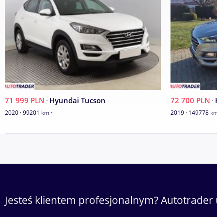
ocenie technicznej, dzięki czemu mogliśmy objąć nasze samo
mechaniczną oraz legalności.
Wszystkie nasze samochody, na życzenie Klienta, udostępnia
ZAPRASZAMY NA JAZDĘ PRÓBNĄ !!!
Faktura VAT !
71 999 PLN
·
Hyundai Tucson
72 700 PLN
·
2020 · 99201 km ·
2019 · 149778 km 
Z polskiego salonu !
Jesteś klientem profesjonalnym? Autotrader 