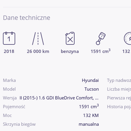
Dane techniczne
3
2018
26 000 km
benzyna
1591 cm
132
Marka
Hyundai
Typ nadwoz
Model
Tucson
Liczba miej
Wersja
II (2015-) 1.6 GDI BlueDrive Comfort, z pol
Pierwsza rej
3
Pojemność
1591 cm
Historia po
Moc
132 KM
Skrzynia biegów
manualna