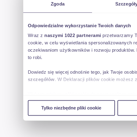
Zgoda
Szczegół
Odpowiedzialne wykorzystanie Twoich danych
Wraz z
naszymi 1022 partnerami
przetwarzamy Two
cookie, w celu wyświetlania spersonalizowanych re
oczekiwaniom użytkowników i rozwoju produktów. 
to robi.
Dowiedz się więcej odnośnie tego, jak Twoje osob
szczegółów
. W Deklaracji plików cookie możesz 
Wykorzystujemy pliki cookie do spersonalizowania 
w naszej witrynie. Informacje o tym, jak korzyst
Tylko niezbędne pliki cookie
reklamowym i analitycznym. Partnerzy mogą połąc
uzyskanymi podczas korzystania z ich usług.