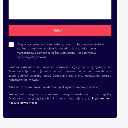
Chcę otrzymywać od Domiporta Sp. z o.o., informacje o ofertach
zamieszczanych w serwisie Autotrader.pl, oraz informacje
marketingowe dotyczące spółki Domiporta i jej partnerów
biznesowych
(rozwiń)
Podanie adresu e-mail oznacza wyrażenie zgody na otrzymywanie od
Domiporta Sp. z o.o. (administratora) informacji w ramach newslettera
zawierających wybrane przez Domiporta Sp. z o.o. ogłoszenia portalu
Autotrader.pl
(rozwiń)
Administratorem danych osobowych jest ogłoszeniodawca
(rozwiń)
Więcej informacji o przetwarzaniu danych osobowych przez spółkę
Domiporta i przysługujących mi prawach znajduje się w
Regulaminie
i
Polityce prywatności