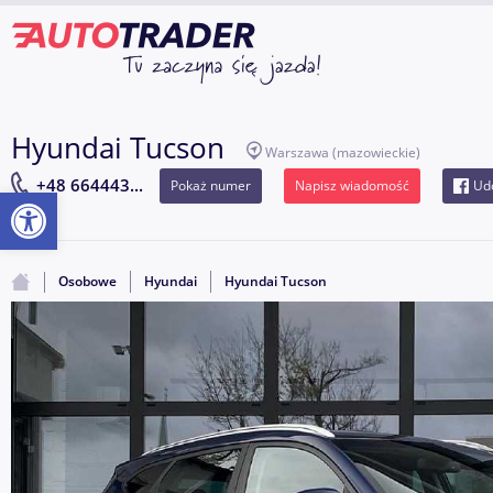
Hyundai Tucson
Warszawa
(mazowieckie)
+48 664443...
Pokaż numer
Napisz wiadomość
Udo
Otwórz pasek narzędzi
Osobowe
Hyundai
Hyundai Tucson