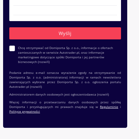
Chcę otrzymywać od Domiporta Sp. z o.o., informacje o ofertach
zamieszczanych w serwisie Autotrader.pl, oraz informacje
marketingowe dotyczące spółki Domiporta i jej partnerów
biznesowych
(rozwiń)
Podanie adresu e-mail oznacza wyrażenie zgody na otrzymywanie od
Domiporta Sp. z o.o. (administratora) informacji w ramach newslettera
zawierających wybrane przez Domiporta Sp. z o.o. ogłoszenia portalu
Autotrader.pl
(rozwiń)
Administratorem danych osobowych jest ogłoszeniodawca
(rozwiń)
Więcej informacji o przetwarzaniu danych osobowych przez spółkę
Domiporta i przysługujących mi prawach znajduje się w
Regulaminie
i
Polityce prywatności