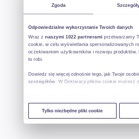
Zgoda
Szczegół
Odpowiedzialne wykorzystanie Twoich danych
Wraz z
naszymi 1022 partnerami
przetwarzamy Two
cookie, w celu wyświetlania spersonalizowanych re
oczekiwaniom użytkowników i rozwoju produktów. 
to robi.
Dowiedz się więcej odnośnie tego, jak Twoje osob
szczegółów
. W Deklaracji plików cookie możesz 
Wykorzystujemy pliki cookie do spersonalizowania 
w naszej witrynie. Informacje o tym, jak korzyst
Tylko niezbędne pliki cookie
reklamowym i analitycznym. Partnerzy mogą połąc
uzyskanymi podczas korzystania z ich usług.