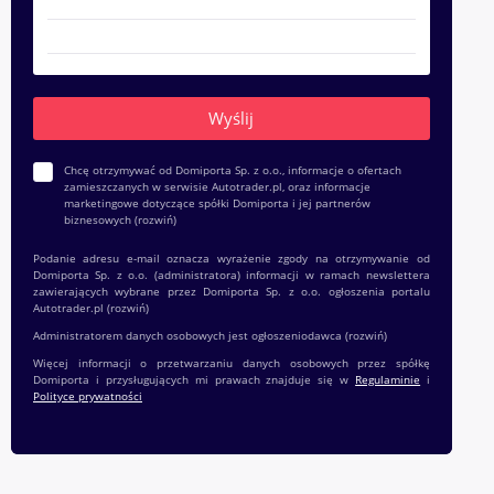
Chcę otrzymywać od Domiporta Sp. z o.o., informacje o ofertach
zamieszczanych w serwisie Autotrader.pl, oraz informacje
marketingowe dotyczące spółki Domiporta i jej partnerów
biznesowych
(rozwiń)
Podanie adresu e-mail oznacza wyrażenie zgody na otrzymywanie od
Domiporta Sp. z o.o. (administratora) informacji w ramach newslettera
zawierających wybrane przez Domiporta Sp. z o.o. ogłoszenia portalu
Autotrader.pl
(rozwiń)
Administratorem danych osobowych jest ogłoszeniodawca
(rozwiń)
Więcej informacji o przetwarzaniu danych osobowych przez spółkę
Domiporta i przysługujących mi prawach znajduje się w
Regulaminie
i
Polityce prywatności