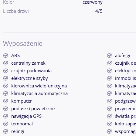
Kolor
czerwony
Liczba drzwi
4/5
Wyposażenie
ABS
alufelgi
centralny zamek
czujnik d
czujnik parkowania
elektryczn
elektryczne szyby
immobilis
kierownica wielofunkcyjna
klimatyza
klimatyzacja automatyczna
klimatyza
komputer
podgrzewa
poduszki powietrzne
przyciemn
nawigacja GPS
światła p
tempomat
koło zap
relingi
wspomaga