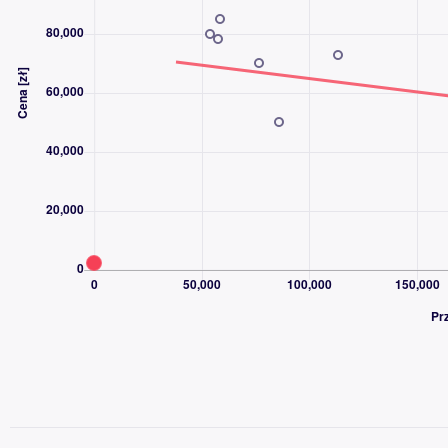
Pakiet ST-Line:
- Tylny spojler – duży, lakierowany w kolorze nadwozia
- Lakierowane zaciski hamulców
Pakiet Technology:
- Reflektory adaptacyjne LED – zawierają przednie światła prze
Auto High Beam
- Head-Up display - wyświetlacz przezierny
Pakiet Winter:
- przednie fotele - podgrzewane, z regulacją temperatury
- przednia szyba - podgrzewana (Quickclear)
- kierownica - podgrzewana
- podgrzewana tylna kanapa (skrajne fotele)
Oferujemy finansowanie:
- KREDYT