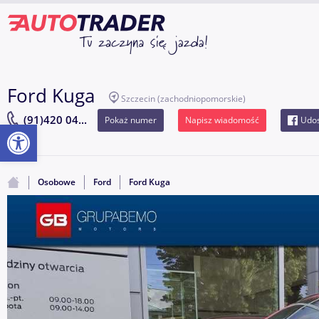
Ford Kuga
Szczecin
(zachodniopomorskie)
(91)420 04...
Pokaż numer
Napisz wiadomość
Udos
Otwórz pasek narzędzi
Osobowe
Ford
Ford Kuga