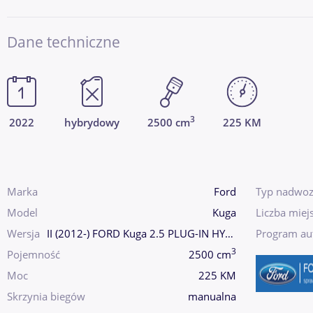
Dane techniczne
3
2022
hybrydowy
2500 cm
225 KM
Marka
Ford
Typ nadwoz
Model
Kuga
Liczba miej
Wersja
II (2012-) FORD Kuga 2.5 PLUG-IN HYBRID 225
Program au
3
Pojemność
2500 cm
Moc
225 KM
Skrzynia biegów
manualna