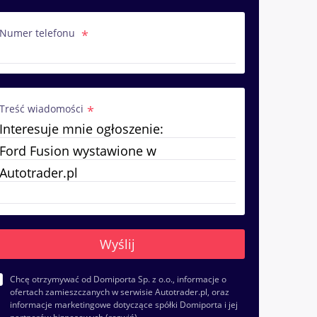
Numer telefonu
Treść wiadomości
Chcę otrzymywać od Domiporta Sp. z o.o., informacje o
ofertach zamieszczanych w serwisie Autotrader.pl, oraz
informacje marketingowe dotyczące spółki Domiporta i jej