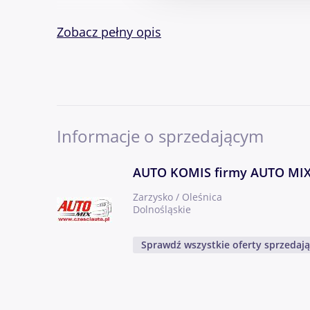
Zobacz pełny opis
-klima
Informacje o sprzedającym
-el szyby
AUTO KOMIS firmy AUTO MI
Zarzysko / Oleśnica
Dolnośląskie
-komp pokl(spalanie itp)
Sprawdź wszystkie oferty sprzedaj