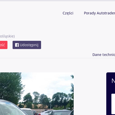
Części
Porady Autotrade
ośląskie)
ość
Udostępnij
Dane techni
N