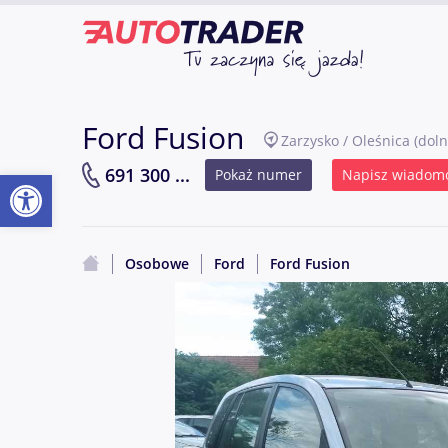
Ford Fusion
Zarzysko / Oleśnica
(doln
Otwórz pasek narzędzi
691 300 ...
Pokaż numer
Napisz wiadom
Osobowe
Ford
Ford Fusion