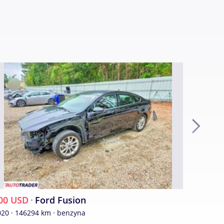
00 USD
·
Ford Fusion
500 US
020 · 146294 km · benzyna