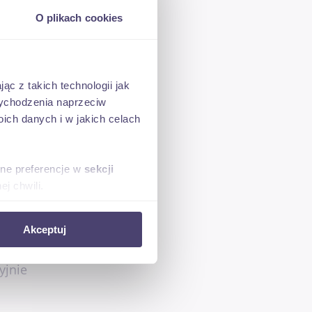
O plikach cookies
ŚCI
ąc z takich technologii jak
 wychodzenia naprzeciw
ch danych i w jakich celach
U
sne preferencje w
sekcji
j chwili.
ołecznościowe i analizować
Akceptuj
artnerom społecznościowym,
anymi od Ciebie lub
yjnie