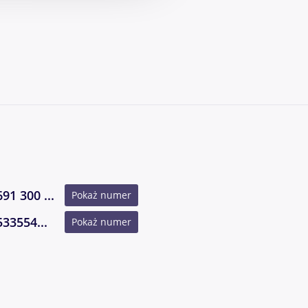
691 300 ...
Pokaż numer
533554...
Pokaż numer