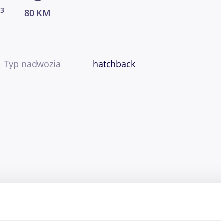
3
m
80 KM
Typ nadwozia
hatchback