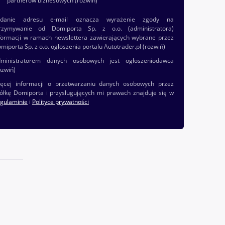
partnerów biznesowych
(rozwiń)
odanie adresu e-mail oznacza wyrażenie zgody na
rzymywanie od Domiporta Sp. z o.o. (administratora)
formacji w ramach newslettera zawierających wybrane przez
miporta Sp. z o.o. ogłoszenia portalu Autotrader.pl
(rozwiń)
ministratorem danych osobowych jest ogłoszeniodawca
ozwiń)
ęcej informacji o przetwarzaniu danych osobowych przez
ółkę Domiporta i przysługujących mi prawach znajduje się w
gulaminie
i
Polityce prywatności