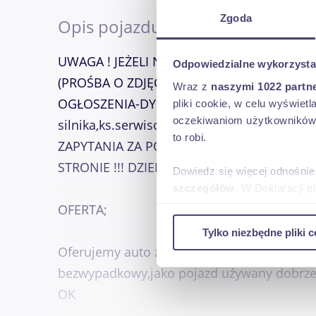
Zgoda
Opis pojazdu
UWAGA ! JEŻELI NIE DODALIŚMY ZDJĘĆ D
Odpowiedzialne wykorzysta
(PROŚBA O ZDJĘCIA AUTA+PODAĆ MARKA+
Wraz z
naszymi 1022 partn
OGŁOSZENIA-DYSPONUJEMY OKOŁO 20-50 ZD
pliki cookie, w celu wyświet
oczekiwaniom użytkowników i
silnika,ks.serwisowa,rachunki za wymia
to robi.
ZAPYTANIA ZA POŚREDNICTWEM KOMUNiKA
STRONIE !!! DZIEKUJEMY ZA WYROZUMIAŁÓŚ
Dowiedz się więcej odnośnie
szczegółów
. W Deklaracji 
OFERTA;
Wykorzystujemy pliki cookie 
Tylko niezbędne pliki c
ruch w naszej witrynie. Inf
Oferujemy auto z opisu oferty w bardzo do
reklamowym i analitycznym. 
bezwypadkowy,jako pojazd uźywany dobrze u
uzyskanymi podczas korzysta
OK