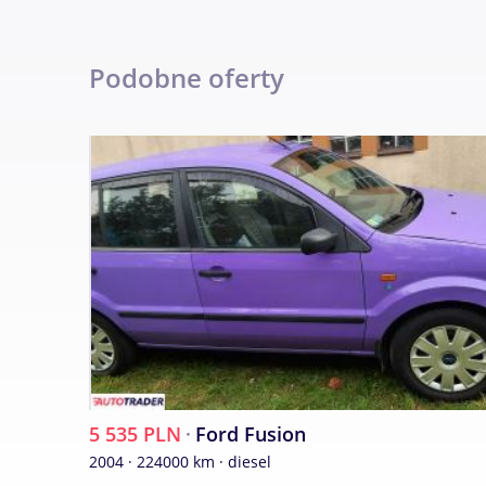
-wspom kierownicy
Podobne oferty
-c zamek+pilot
-el+podg lusterka
-6x SRS
5 535 PLN
·
Ford Fusion
2004 · 224000 km · diesel