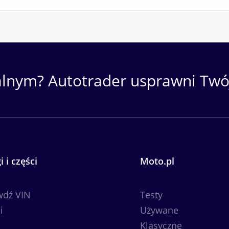
alnym? Autotrader usprawni Twój
i i części
Moto.pl
wdź VIN
Testy
i
Używane
Klasyczne