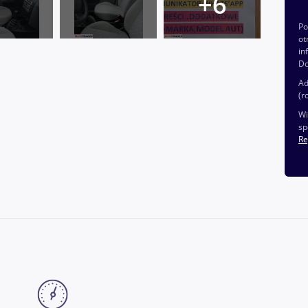
P
ot
in
Do
Ad
(r
Wi
sp
Re