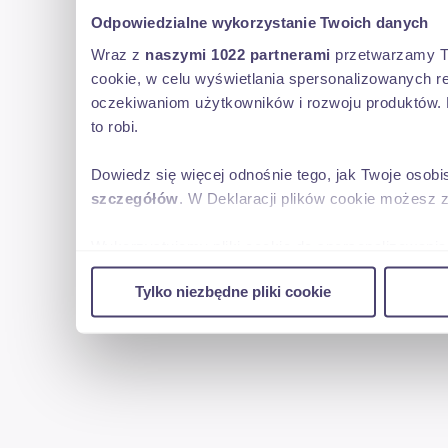
- SAMOCHÓD ZASTĘPCZY
Odpowiedzialne wykorzystanie Twoich danych
-OKRES GWARANCJI OD 6-36 MIESIĘCY
Wraz z
naszymi 1022 partnerami
przetwarzamy Two
cookie, w celu wyświetlania spersonalizowanych re
oczekiwaniom użytkowników i rozwoju produktów. 
- APLIKACJA NA SMARTPHON
to robi.
Dowiedz się więcej odnośnie tego, jak Twoje osob
szczegółów
. W Deklaracji plików cookie możesz 
"Niniejsze ogłoszenia są wyłącznie informacją handlową i nie st
Kodeksu Cywilnego. Sprzedający nie odpowiada za ewentualne 
Wykorzystujemy pliki cookie do spersonalizowania 
ogłoszenia." Zapis ten został zamieszczony ze względu na moż
w naszej witrynie. Informacje o tym, jak korzyst
Jeżeli zauważysz nieścisłość napisz do nas.
Tylko niezbędne pliki cookie
reklamowym i analitycznym. Partnerzy mogą połąc
uzyskanymi podczas korzystania z ich usług.