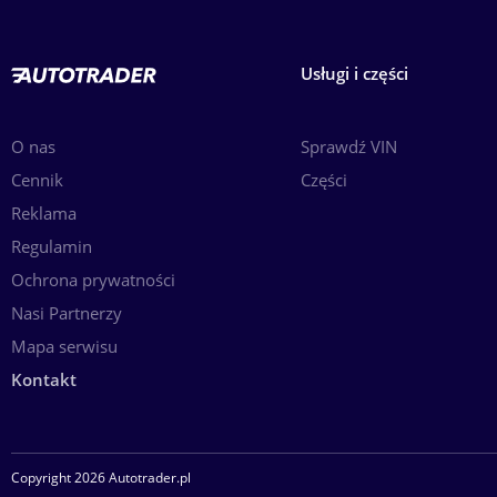
- MOŻLIWOŚĆ DOSTARCZENIA AUTA POD WSKAZANY ADRES
Usługi i części
- 7 dni NA WYMIANĘ AUTA
O nas
Sprawdź VIN
- Oświetlony plac
Cennik
Części
Reklama
- Jesteśmy właścicielem sprzedawanych aut
Regulamin
We speak: German, Russian, English.
Ochrona prywatności
Nasi Partnerzy
Wir verkaufen für den Export, wir helfen, Formalitäten zu erled
Mapa serwisu
Kontakt
мы продаем на экспорт, помогаем завершить формальн
we sell for export, we help to complete formalities
Copyright 2026 Autotrader.pl