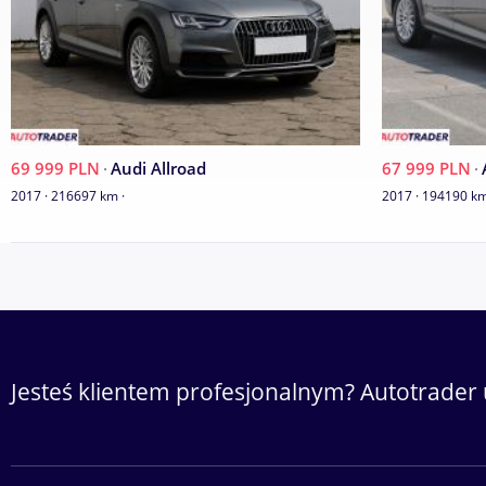
KUPUJĄCEMU OFERUJEMY
- JAZDĘ PRÓBNĄ
69 999 PLN
·
Audi Allroad
67 999 PLN
·
2017 · 216697 km ·
2017 · 194190 km
- BEZPŁATNY PRZEGLĄD PRZEDZAKUPOWY
- KOMFORTOWE POMIESZCZENIE Z PODNOŚNIKIEM
- MIERNIK POWŁOKI LAKIERNICZEJ
- KOMPUTER
Jesteś klientem profesjonalnym? Autotrader 
- MOŻLIWOŚĆ PRZESŁANIA PREZENTACJI Video
- MOŻLIWOŚĆ REJESTRACJI AUTA W IMIENIU KLIENTA