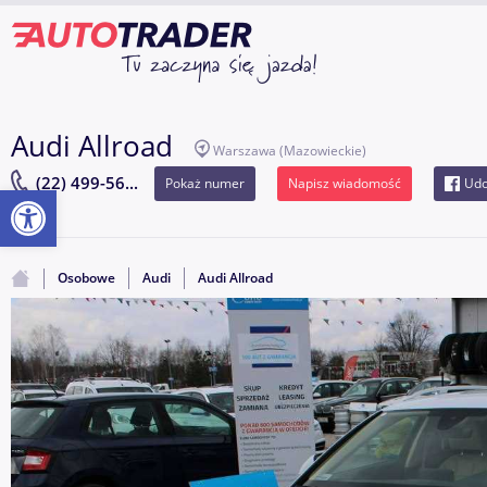
Audi Allroad
Warszawa
(Mazowieckie)
(22) 499-56...
Pokaż numer
Napisz wiadomość
Udo
Otwórz pasek narzędzi
Osobowe
Audi
Audi Allroad