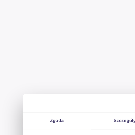
FINANSOWANIE
LEASING ( Jesteśmy autoryzowanym dostawca wszystkich firm 
uproszczona od 0% pierwszej wpłaty)
KREDYT ( Bez wpłaty własnej , maksymalny okres kredytowania 
2h po wcześniejszym kontakcie )
GWARANCJA
- BEZPŁATNE NAPRAWY GWARANCYJNE ( Do wykorzystania 15.0
Zgoda
Szczegół
- REALIZACJA NA TERENIE CAŁEGO KRAJU ( około 700 Serwisów 