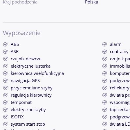
Kraj pochodzenia
Polska
Wyposażenie
ABS
alarm
ASR
centralny
czujnik deszczu
czujnik p
elektryczne lusterka
immobilis
kierownica wielofunkcyjna
komputer
nawigacja GPS
podgrzewa
przyciemniane szyby
reflektor
regulacja kierownicy
światła p
tempomat
wspomaga
elektryczne szyby
tapicerka
ISOFIX
podgrzewa
system start stop
światła L