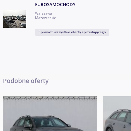
EUROSAMOCHODY
- GWARANCJĘ BEZWYPADKOWOŚCI
Warszawa
Mazowieckie
- GWARANCJĘ POCHODZENIA ( I właściciel )
Sprawdź wszystkie oferty sprzedającego
- GWARANCJĘ TECHNICZNĄ (Możliwość przedłużenia do 36 m-c
realizowaną w całym kraju.)
- GWARANCJE PRZEBIEGU ( potwierdzenie historią , książką serw
- KUPUJĄCY ZWOLNIONY Z OPŁATY SKARBOWEJ (2% wartości au
Podobne oferty
- MOŻLIWOŚĆ POZOSTAWIENIA AUTA W ROZLICZENIU (przyjmuj
nieruchomości działki,mieszkania,domy,lokale użytkowe grunt
,w górach apartamenty wakacyjne itp.)
- SKUPUJEMY WSZYSTKIE AUTA ZA GOTÓWKĘ (również nierucho