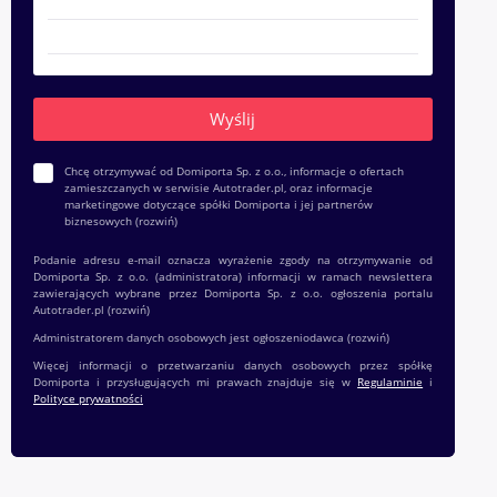
Chcę otrzymywać od Domiporta Sp. z o.o., informacje o ofertach
zamieszczanych w serwisie Autotrader.pl, oraz informacje
marketingowe dotyczące spółki Domiporta i jej partnerów
biznesowych
(rozwiń)
Podanie adresu e-mail oznacza wyrażenie zgody na otrzymywanie od
Domiporta Sp. z o.o. (administratora) informacji w ramach newslettera
zawierających wybrane przez Domiporta Sp. z o.o. ogłoszenia portalu
Autotrader.pl
(rozwiń)
Administratorem danych osobowych jest ogłoszeniodawca
(rozwiń)
Więcej informacji o przetwarzaniu danych osobowych przez spółkę
Domiporta i przysługujących mi prawach znajduje się w
Regulaminie
i
Polityce prywatności