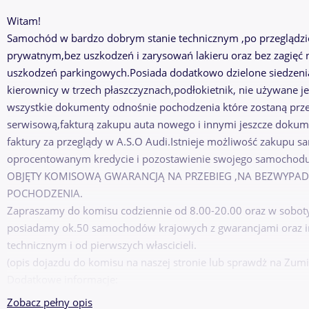
Witam!
Samochód w bardzo dobrym stanie technicznym ,po przeglądz
prywatnym,bez uszkodzeń i zarysowań lakieru oraz bez zagięć 
uszkodzeń parkingowych.Posiada dodatkowo dzielone siedzenia 
kierownicy w trzech płaszczyznach,podłokietnik, nie używane j
wszystkie dokumenty odnośnie pochodzenia które zostaną prze
serwisową,fakturą zakupu auta nowego i innymi jeszcze dokume
faktury za przeglądy w A.S.O Audi.Istnieje możliwość zakupu 
oprocentowanym kredycie i pozostawienie swojego samochod
OBJĘTY KOMISOWĄ GWARANCJĄ NA PRZEBIEG ,NA BEZWYPA
POCHODZENIA.
Zapraszamy do komisu codziennie od 8.00-20.00 oraz w soboty 
posiadamy ok.50 samochodów krajowych z gwarancjami oraz i
technicznym i od pierwszych włascicieli.
(opis dojazdu do komisu na naszej stronie lub sprawdż na Zumi.
Dodatkowe informacje:
poduszki: - szt. 4
Zobacz pełny opis