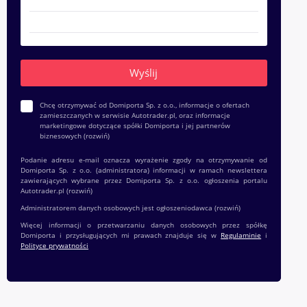
Chcę otrzymywać od Domiporta Sp. z o.o., informacje o ofertach
zamieszczanych w serwisie Autotrader.pl, oraz informacje
marketingowe dotyczące spółki Domiporta i jej partnerów
biznesowych
(rozwiń)
Podanie adresu e-mail oznacza wyrażenie zgody na otrzymywanie od
Domiporta Sp. z o.o. (administratora) informacji w ramach newslettera
zawierających wybrane przez Domiporta Sp. z o.o. ogłoszenia portalu
Autotrader.pl
(rozwiń)
Administratorem danych osobowych jest ogłoszeniodawca
(rozwiń)
Więcej informacji o przetwarzaniu danych osobowych przez spółkę
Domiporta i przysługujących mi prawach znajduje się w
Regulaminie
i
Polityce prywatności