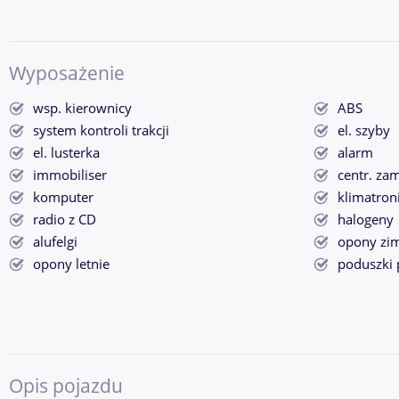
Wyposażenie
wsp. kierownicy
ABS
system kontroli trakcji
el. szyby
el. lusterka
alarm
immobiliser
centr. za
komputer
klimatron
radio z CD
halogeny
alufelgi
opony zi
opony letnie
poduszki 
Opis pojazdu