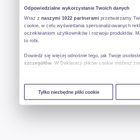
Odpowiedzialne wykorzystanie Twoich danych
Wraz z
naszymi 1022 partnerami
przetwarzamy Twoje
cookie, w celu wyświetlania spersonalizowanych rek
oczekiwaniom użytkowników i rozwoju produktów. Ma
to robi.
Dowiedz się więcej odnośnie tego, jak Twoje osobis
szczegółów
. W Deklaracji plików cookie możesz zm
Wykorzystujemy pliki cookie do spersonalizowania tr
w naszej witrynie. Informacje o tym, jak korzystas
Tylko niezbędne pliki cookie
reklamowym i analitycznym. Partnerzy mogą połączy
uzyskanymi podczas korzystania z ich usług.