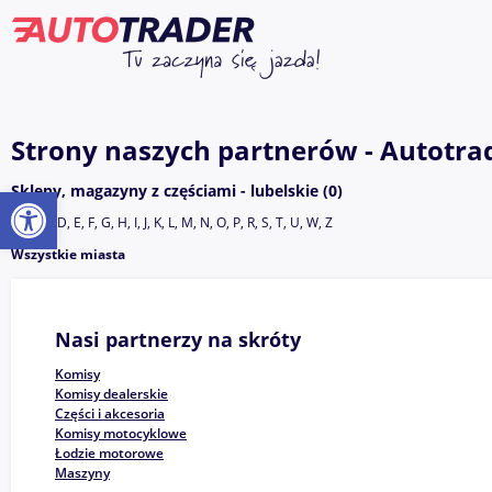
Strony naszych partnerów - Autotrad
Otwórz pasek narzędzi
Sklepy, magazyny z częściami - lubelskie (0)
A, B, C, D, E, F, G, H, I, J, K, L, M, N, O, P, R, S, T, U, W, Z
Wszystkie miasta
Nasi partnerzy na skróty
Komisy
Komisy dealerskie
Części i akcesoria
Komisy motocyklowe
Łodzie motorowe
Maszyny