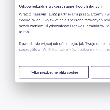
Odpowiedzialne wykorzystanie Twoich danych
Wraz z
naszymi 1022 partnerami
przetwarzamy Twoje
cookie, w celu wyświetlania spersonalizowanych rek
oczekiwaniom użytkowników i rozwoju produktów. Ma
to robi.
Dowiedz się więcej odnośnie tego, jak Twoje osobis
szczegółów
. W Deklaracji plików cookie możesz zm
Wykorzystujemy pliki cookie do spersonalizowania tr
w naszej witrynie. Informacje o tym, jak korzystas
Tylko niezbędne pliki cookie
reklamowym i analitycznym. Partnerzy mogą połączy
uzyskanymi podczas korzystania z ich usług.