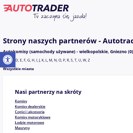
Strony naszych partnerów - Autotrad
Otwórz pasek narzędzi
Autokomisy (samochody używane) - wielkopolskie, Gniezno (0
A, B, C, D, E, F, G, H, I, J, K, L, M, N, O, P, R, S, T, U, W, Z
Wszystkie miasta
Nasi partnerzy na skróty
Komisy
Komisy dealerskie
Części i akcesoria
Komisy motocyklowe
Łodzie motorowe
Maszyny