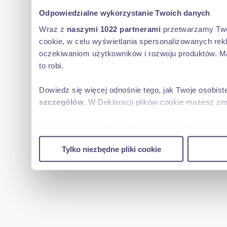
Odpowiedzialne wykorzystanie Twoich danych
Wraz z
naszymi 1022 partnerami
przetwarzamy Twoje
cookie, w celu wyświetlania spersonalizowanych rek
oczekiwaniom użytkowników i rozwoju produktów. Ma
to robi.
Dowiedz się więcej odnośnie tego, jak Twoje osobis
szczegółów
. W Deklaracji plików cookie możesz zm
Wykorzystujemy pliki cookie do spersonalizowania tr
w naszej witrynie. Informacje o tym, jak korzystas
Tylko niezbędne pliki cookie
reklamowym i analitycznym. Partnerzy mogą połączy
uzyskanymi podczas korzystania z ich usług.