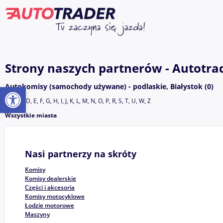
Strony naszych partnerów - Autotrad
Otwórz pasek narzędzi
Autokomisy (samochody używane) - podlaskie, Białystok (0)
A, B, C, D, E, F, G, H, I, J, K, L, M, N, O, P, R, S, T, U, W, Z
Wszystkie miasta
Nasi partnerzy na skróty
Komisy
Komisy dealerskie
Części i akcesoria
Komisy motocyklowe
Łodzie motorowe
Maszyny