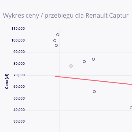
DLACZEGO AAA AUTO?
Wykres ceny / przebiegu dla Renault Captur
AAA AUTO to jedna z największych i najbardziej doświadczony
używanych w Europie Środkowej. Od ponad 30 lat pomagamy k
sprzedawać samochody, a z naszych usług skorzystały już milio
Kupując samochód w AAA AUTO, wybierasz sprawdzoną firmę, pr
wybór aut dostępnych od ręki. Każdy pojazd przechodzi kontrolę
informacje o samochodzie, możliwościach finansowania oraz 
ochrony.
CO ZYSKUJESZ, KUPUJĄC W AAA AUTO?
✔ Duża i stabilna firma z ponad 30-letnim doświadczeniem 
✔ Miliony obsłużonych klientów w Europie
✔ Szeroki wybór samochodów różnych marek, segmentów i pr
✔ Dożywotnia gwarancja legalnego pochodzenia pojazdu
✔ Możliwość finansowania zakupu – kredyt lub leasing dla firm