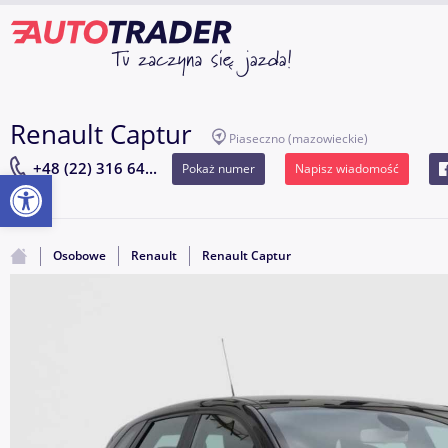
Renault Captur
Piaseczno
(mazowieckie)
+48 (22) 316 64...
Pokaż numer
Napisz wiadomość
Otwórz pasek narzędzi
Osobowe
Renault
Renault Captur