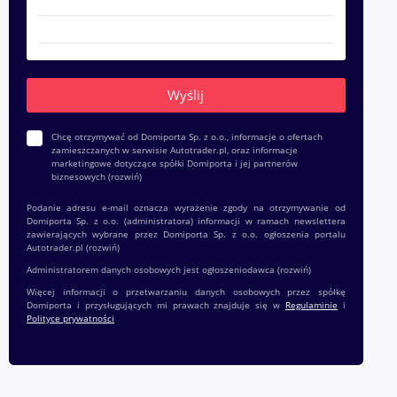
Chcę otrzymywać od Domiporta Sp. z o.o., informacje o ofertach
zamieszczanych w serwisie Autotrader.pl, oraz informacje
marketingowe dotyczące spółki Domiporta i jej partnerów
biznesowych
(rozwiń)
Podanie adresu e-mail oznacza wyrażenie zgody na otrzymywanie od
Domiporta Sp. z o.o. (administratora) informacji w ramach newslettera
zawierających wybrane przez Domiporta Sp. z o.o. ogłoszenia portalu
Autotrader.pl
(rozwiń)
Administratorem danych osobowych jest ogłoszeniodawca
(rozwiń)
Więcej informacji o przetwarzaniu danych osobowych przez spółkę
Domiporta i przysługujących mi prawach znajduje się w
Regulaminie
i
Polityce prywatności