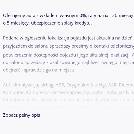
Oferujemy auta z wkładem własnym 0%, raty aż na 120 miesięc
o 5 miesięcy, ubezpieczenie spłaty kredytu.
Podana w ogłoszeniu lokalizacja pojazdu jest aktualna na dzień
przyjazdem do salonu sprzedaży prosimy o kontakt telefoniczn
potwierdzenia dostępności pojazdu i jego aktualnej lokalizacji
do salonu sprzedaży zlokalizowanego najbliżej Twojego miejsca
obejrzeć i sprawdzić go na miejscu.
Aut. klimatyzacja, airbag, ABS, Oryginalne Alufelgi, ASR, Blue
Komputer, Kompresor -zestaw naprawczy, Wybór trybu jazdy, ESP
Infotainment, Bezkluczowe otwieranie auta, Bezkluczowe zapala
wielofunkcyjna, Nawigacja, WSP. KIEROWNICY, Elektryczne szyby
systém, Stereo, kontrola tlaku v pneumatikách, Połączenie USB (
Zobacz pełny opis
DZWOŃ CODZIENNIE OD 8:00 DO 21:00 - NAWET W WEEKENDY