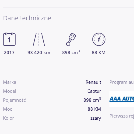
Dane techniczne
3
2017
93 420 km
898 cm
88 KM
Marka
Renault
Program au
Model
Captur
3
Pojemność
898 cm
Moc
88 KM
Pierwsza rej
Kolor
szary