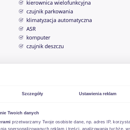
kierownica wielofunkcyjna
czujnik parkowania
klimatyzacja automatyczna
ASR
komputer
czujnik deszczu
Szczegóły
Ustawienia reklam
OD 250 PLN*
nie Twoich danych
erami
przetwarzamy Twoje osobiste dane, np. adres IP, korzystaj
lania spersonalizowanych reklam i treści, analizowania tychże,