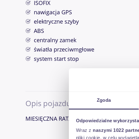
ISOFIX
nawigacja GPS
elektryczne szyby
ABS
centralny zamek
światła przeciwmgłowe
system start stop
Zgoda
Opis pojazdu
MIESIĘCZNA RATA NA TEN SAMOCHÓD JUŻ 
Odpowiedzialne wykorzysta
Wraz z
naszymi 1022 partn
pliki cookie, w celu wyświet