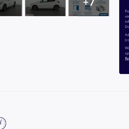
P
ot
in
Do
Ad
(r
Wi
sp
Re