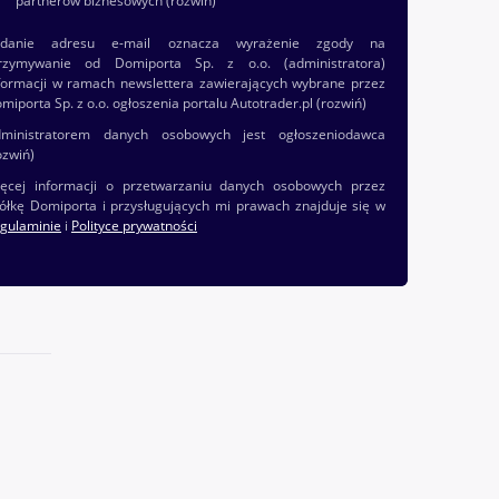
partnerów biznesowych
(rozwiń)
odanie adresu e-mail oznacza wyrażenie zgody na
rzymywanie od Domiporta Sp. z o.o. (administratora)
formacji w ramach newslettera zawierających wybrane przez
miporta Sp. z o.o. ogłoszenia portalu Autotrader.pl
(rozwiń)
ministratorem danych osobowych jest ogłoszeniodawca
ozwiń)
ęcej informacji o przetwarzaniu danych osobowych przez
ółkę Domiporta i przysługujących mi prawach znajduje się w
gulaminie
i
Polityce prywatności