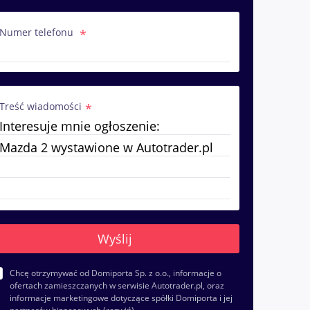
Numer telefonu
Treść wiadomości
Chcę otrzymywać od Domiporta Sp. z o.o., informacje o
ofertach zamieszczanych w serwisie Autotrader.pl, oraz
informacje marketingowe dotyczące spółki Domiporta i jej