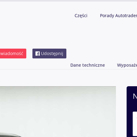
Części
Porady Autotrade
 wiadomość
Udostępnij
Dane techniczne
Wyposaż
N