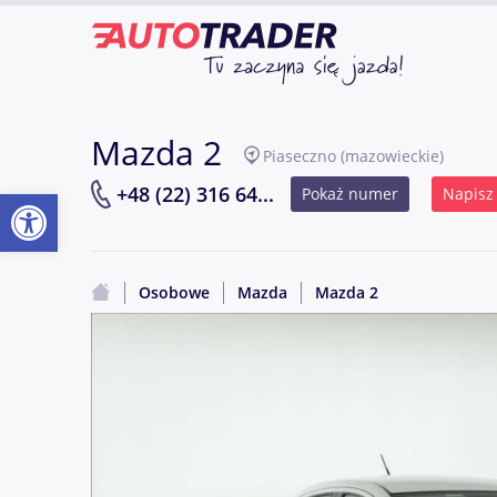
Mazda 2
Piaseczno
(mazowieckie)
Otwórz pasek narzędzi
+48 (22) 316 64...
Pokaż numer
Napisz
Osobowe
Mazda
Mazda 2