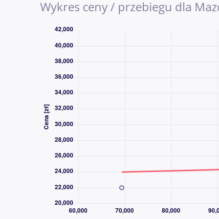
Wykres ceny / przebiegu dla Maz
KIEROWNICY, Elektryczne szyby, Kamera cofan
tlaku v pneumatikách, przciemniane szyby, P
DZWOŃ CODZIENNIE OD 8:00 DO 21:00 - 
DLACZEGO AAA AUTO?
AAA AUTO to jedna z największych i najba
używanych w Europie Środkowej. Od ponad
sprzedawać samochody, a z naszych usług sk
Kupując samochód w AAA AUTO, wybierasz sp
wybór aut dostępnych od ręki. Każdy pojazd
o samochodzie, możliwościach finansowan