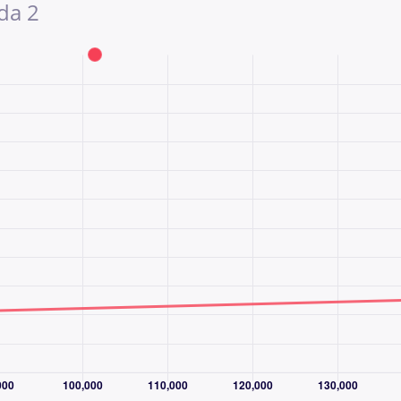
da 2
ia, Czujnik deszczu, Stop Start systém, Stereo, kont
ołączenie USB (audio), \r\n\r\n
NAWET W WEEKENDY I ŚWIĘTA
rdziej doświadczonych sieci sprzedaży samochodów
 30 lat pomagamy klientom bezpiecznie kupować i
orzystały już miliony klientów.
rawdzoną firmę, przejrzysty proces zakupu i szerok
 przechodzi kontrolę, a klient otrzymuje jasne inform
ia oraz dostępnych formach dodatkowej ochrony.