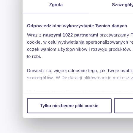
Zgoda
Szczegół
wzmocnionym tylnym zawieszeniem
oraz pełnym odliczeniem 23% podatku tzw. VAT-1a ! ! !
Odpowiedzialne wykorzystanie Twoich danych
Wraz z
naszymi 1022 partnerami
przetwarzamy Two
ford transit MAXI
cookie, w celu wyświetlania spersonalizowanych re
oczekiwaniom użytkowników i rozwoju produktów. 
wersja L4H3
to robi.
r.prod.2024
Dowiedz się więcej odnośnie tego, jak Twoje osob
szczegółów
. W Deklaracji plików cookie możesz 
wymiary wewnętrzne przestrzeni ładunkowej :
Wykorzystujemy pliki cookie do spersonalizowania 
dł.4,22 szer.1,78 wys.2,02m
w naszej witrynie. Informacje o tym, jak korzyst
Tylko niezbędne pliki cookie
reklamowym i analitycznym. Partnerzy mogą połąc
całość zabezpieczona sklejką !
uzyskanymi podczas korzystania z ich usług.
dmc 3500kg