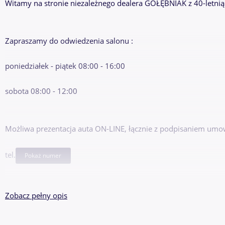
Witamy na stronie niezależnego dealera GOŁĘBNIAK z 40-letnią
Zapraszamy do odwiedzenia salonu :
poniedziałek - piątek 08:00 - 16:00
sobota 08:00 - 12:00
Możliwa prezentacja auta ON-LINE, łącznie z podpisaniem umow
tel.
Pokaż numer
Zdjęcia poglądowe/nowe zdjęcia już wkrótce
Zobacz pełny opis