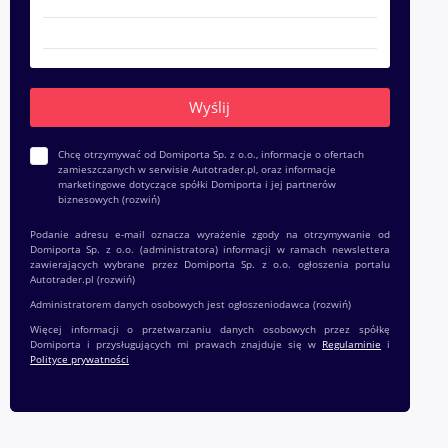
Chcę otrzymywać od Domiporta Sp. z o.o., informacje o ofertach
zamieszczanych w serwisie Autotrader.pl, oraz informacje
marketingowe dotyczące spółki Domiporta i jej partnerów
biznesowych
(rozwiń)
Podanie adresu e-mail oznacza wyrażenie zgody na otrzymywanie od
Domiporta Sp. z o.o. (administratora) informacji w ramach newslettera
zawierających wybrane przez Domiporta Sp. z o.o. ogłoszenia portalu
Autotrader.pl
(rozwiń)
Administratorem danych osobowych jest ogłoszeniodawca
(rozwiń)
Więcej informacji o przetwarzaniu danych osobowych przez spółkę
Domiporta i przysługujących mi prawach znajduje się w
Regulaminie
i
Polityce prywatności