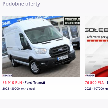
Podobne oferty
- - -
Dziś w ofercie najnowsze wcielenie modelu Ford Transit L4H
Użytkowany w zasadzie od 2025 roku. Produkcja 2024.
Wszechstronny i wygodny. Dynamiczny silnik z niskim spalaniem
VAN OF THE YEAR
Najczęściej wybierany przez klientów.
BOGATE WYPOSAŻENIE DODATKOWE :
86 910 PLN
·
Ford Transit
76 500 PLN
·
☑ kamera cofania
2023 · 89000 km · diesel
2023 · 107000 km 
☑ tempomat