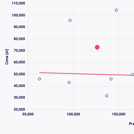
- Nagłośnienie Studyjne Audi Bang & Olufsen – 10głośników + 
AUDI)
Cena do negocjacji
SAMOCHÓD / CENA nie jest z widocznymi kołami „ROTOR” – koła