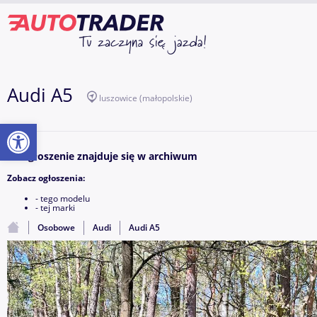
Audi A5
luszowice
(małopolskie)
Otwórz pasek narzędzi
To ogłoszenie znajduje się w archiwum
Zobacz ogłoszenia:
- tego modelu
- tej marki
Osobowe
Audi
Audi A5