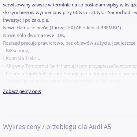
serwisowany zawsze w terminie na co posiadam wpisy w książce
skrzyni biegów wymieniany przy 60tys i 120tys. - Samochód re
inwestycji po zakupie.
Nowe Hamucle przód (Tarcze TEXTAR + klocki BREMBO),
Nowe Koło dwumasowe LUK,
Rozrząd pracuje prawidłowo, bez objawów zużycia. Jest jeszcze 
- BiKsenony,
- Kontrola Trakcji,
- Aktywny Tempomat (sam hamuje/sam przyspiesza/sam zmienia
- Przedni czujnik kolizji (sam hamuje przed innym samochodem
- Tapicerka skóra naturalna/alkantara (stan perfekcyjny)
- Klimatronic 2 strefowy,
Zobacz pełny opis
- KEYLESS GO (Odpalanie bez kluczyka w stacyjce)
- Zamykanie i otwieranie drzwi na dotyk.
- 4 elektryczne szyby/lusterka + podgrzewanie lusterek,
- Czujniki martwego pola,
Wykres ceny / przebiegu dla Audi A5
- Czujniki parkowania (przód/tył),
- Elektrycznie sterowane/podgrzewane oba przednie fotele