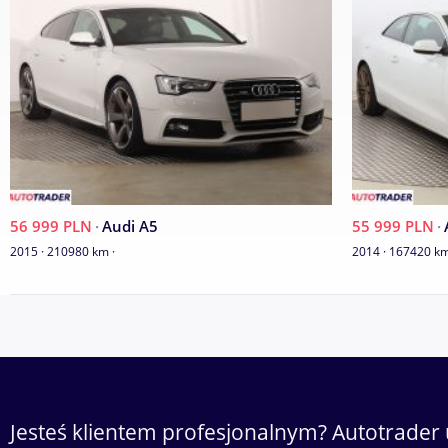
56 999 PLN
·
Audi A5
55 999 PLN
·
2015 · 210980 km ·
2014 · 167420 km
Jesteś klientem profesjonalnym? Autotrader 